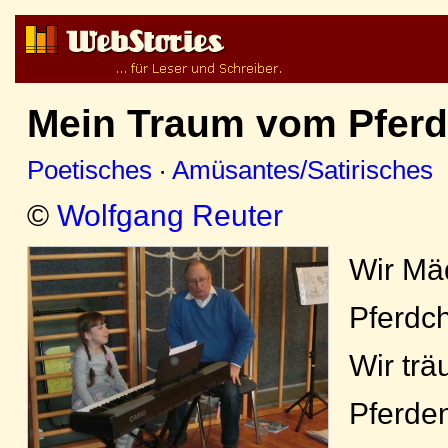
Mein Traum vom Pferd
Poetisches
·
Amüsantes/Satirisches
©
Wolfgang Reuter
Wir Mäd
Pferdch
Wir tr
Pferde