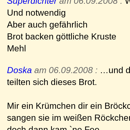
Superdichter
am 06.09.2008 :
W
Und notwendig
Aber auch gefährlich
Brot backen göttliche Kruste
Mehl
Doska
am 06.09.2008 :
…und da
teilten sich dieses Brot.
Mir ein Krümchen dir ein Bröck
sangen sie im weißen Röckche
doch dann kam `ne Fee