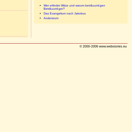
Wer erfindet Witze und warum betr&uuml;gen
Betr&uuml;ger?
Das Evangelium nach Jakobus
Andersrum
© 2000-2006 www.webstories.eu