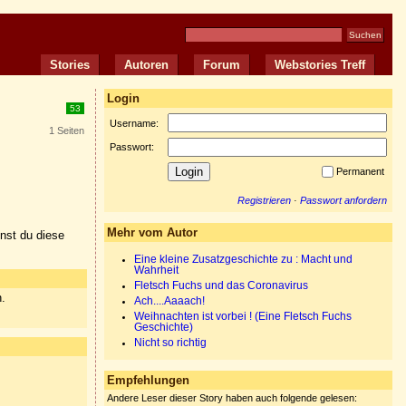
Stories
Autoren
Forum
Webstories Treff
Login
53
Username:
1 Seiten
Passwort:
Permanent
Registrieren
·
Passwort anfordern
Mehr vom Autor
nnst du diese
Eine kleine Zusatzgeschichte zu : Macht und
Wahrheit
Fletsch Fuchs und das Coronavirus
n.
Ach....Aaaach!
Weihnachten ist vorbei ! (Eine Fletsch Fuchs
Geschichte)
Nicht so richtig
Empfehlungen
Andere Leser dieser Story haben auch folgende gelesen: