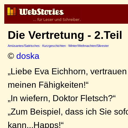
Die Vertretung - 2.Teil
Amüsantes/Satirisches
·
Kurzgeschichten
·
Winter/Weihnachten/Silvester
©
doska
„Liebe Eva Eichhorn, vertrauen
meinen Fähigkeiten!“
„In wiefern, Doktor Fletsch?“
„Zum Beispiel, dass ich Sie sof
kann...Happs!“