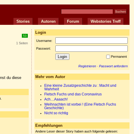
Stories
Autoren
Forum
Webstories Treff
Login
53
Username:
1 Seiten
Passwort:
Permanent
Registrieren
·
Passwort anfordern
Mehr vom Autor
nnst du diese
Eine kleine Zusatzgeschichte zu : Macht und
Wahrheit
Fletsch Fuchs und das Coronavirus
n.
Ach....Aaaach!
Weihnachten ist vorbei ! (Eine Fletsch Fuchs
Geschichte)
Nicht so richtig
Empfehlungen
Andere Leser dieser Story haben auch folgende gelesen: