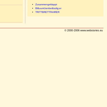
Zusammengeklappt
Bl&uuml;tenbei&szlig;er
TRITTBRETTFAHRER
© 2000-2006 www.webstories.eu