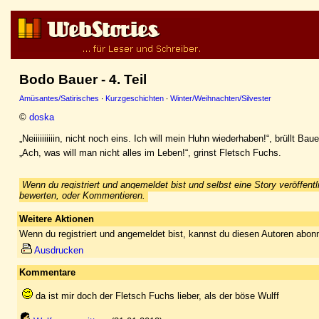
Bodo Bauer - 4. Teil
Amüsantes/Satirisches
·
Kurzgeschichten
·
Winter/Weihnachten/Silvester
©
doska
„Neiiiiiiiiiin, nicht noch eins. Ich will mein Huhn wiederhaben!“, brüllt Bau
„Ach, was will man nicht alles im Leben!“, grinst Fletsch Fuchs.
Wenn du registriert und angemeldet bist und selbst eine Story veröffentl
bewerten, oder Kommentieren.
Weitere Aktionen
Wenn du registriert und angemeldet bist, kannst du diesen Autoren abonn
Ausdrucken
Kommentare
da ist mir doch der Fletsch Fuchs lieber, als der böse Wulff