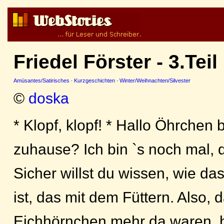
Friedel Förster - 3.Teil
Amüsantes/Satirisches
·
Kurzgeschichten
·
Winter/Weihnachten/Silvester
©
doska
* Klopf, klopf! * Hallo Öhrchen 
zuhause? Ich bin `s noch mal, d
Sicher willst du wissen, wie d
ist, das mit dem Füttern. Also, 
Eichhörnchen mehr da waren, 