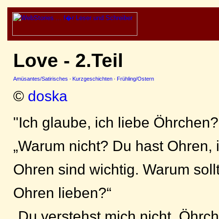
Love - 2.Teil
Amüsantes/Satirisches
·
Kurzgeschichten
·
Frühling/Ostern
©
doska
"Ich glaube, ich liebe Öhrchen?
„Warum nicht? Du hast Ohren, 
Ohren sind wichtig. Warum soll
Ohren lieben?“
„Du verstehst mich nicht. Öhrch