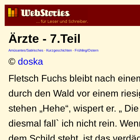
Ärzte - 7.Teil
Amüsantes/Satirisches
·
Kurzgeschichten
·
Frühling/Ostern
©
doska
Fletsch Fuchs bleibt nach ein
durch den Wald vor einem ries
stehen „Hehe“, wispert er. „ Die 
diesmal fall` ich nicht rein. We
dem Schild steht, ist das verd