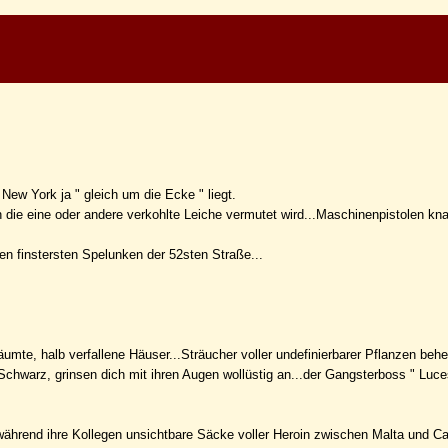
 New York ja " gleich um die Ecke " liegt.
die eine oder andere verkohlte Leiche vermutet wird...Maschinenpistolen knat
en finstersten Spelunken der 52sten Straße...
träumte, halb verfallene Häuser...Sträucher voller undefinierbarer Pflanzen beh
chwarz, grinsen dich mit ihren Augen wollüstig an...der Gangsterboss " Luce
 während ihre Kollegen unsichtbare Säcke voller Heroin zwischen Malta und Ca