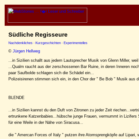
Südliche Regisseure
Nachdenkliches
·
Kurzgeschichten
·
Experimentelles
©
Jürgen Hellweg
...in Sizilien schallt aus jedem Lautsprecher Musik von Glenn Miller, weil
...Qualm raucht aus der zerschossenen Bar Ruine, in deren Inneren noch 
paar Saufbolde schlagen sich die Schädel ein...
Polizeisirenen stimmen sich ein, in den Chor der " Be Bob " Musik aus d
BLENDE
...in Sizilien kannst du den Duft von Zitronen zu jeder Zeit riechen...ver
ertrunkene Katzenbabies...hübsche junge Frauen, vermummt in Lizifers S
für eine Weile in der Nähe von Siracusa...
die " Amercan Forces of Italy " putzen ihre Atomsprengköpfe auf Lipari,