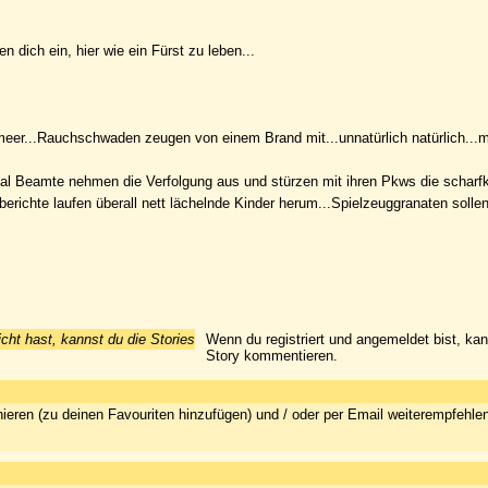
n dich ein, hier wie ein Fürst zu leben...
elmeer...Rauchschwaden zeugen von einem Brand mit...unnatürlich natürlich...
nal Beamte nehmen die Verfolgung aus und stürzen mit ihren Pkws die scharf
erichte laufen überall nett lächelnde Kinder herum...Spielzeuggranaten sollen
icht hast, kannst du die Stories
Wenn du registriert und angemeldet bist, ka
Story kommentieren.
ieren (zu deinen Favouriten hinzufügen) und / oder per Email weiterempfehle