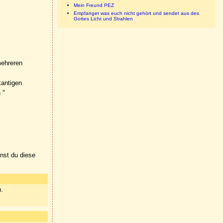
Mein Freund PEZ
Empfanget was euch nicht gehört und sendet aus des
Gottes Licht und Strahlen
mehreren
kantigen
 "
nnst du diese
n.