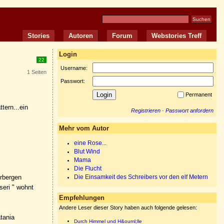
Stories
Autoren
Forum
Webstories Treff
Login
22
Username:
1 Seiten
Passwort:
Permanent
tern...ein
Registrieren
·
Passwort anfordern
Mehr vom Autor
eine Rose...
Blut Wind
Mama
Die Flucht
erbergen
Die Einsamkeit des Schreibers vor den elf Metern
seri " wohnt
Empfehlungen
Andere Leser dieser Story haben auch folgende gelesen:
tania
Durch Himmel und H&ouml;lle