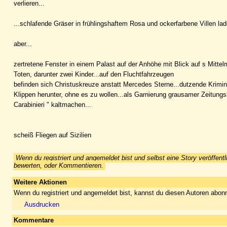
verlieren...
...schlafende Gräser in frühlingshaftem Rosa und ockerfarbene Villen lade
aber...
zertretene Fenster in einem Palast auf der Anhöhe mit Blick auf s Mitt
Toten, darunter zwei Kinder...auf den Fluchtfahrzeugen
befinden sich Christuskreuze anstatt Mercedes Sterne...dutzende Krimi
Klippen herunter, ohne es zu wollen...als Garnierung grausamer Zeitungsb
Carabinieri " kaltmachen...
scheiß Fliegen auf Sizilien
Wenn du registriert und angemeldet bist und selbst eine Story veröffentl
bewerten, oder Kommentieren.
Weitere Aktionen
Wenn du registriert und angemeldet bist, kannst du diesen Autoren abonn
Ausdrucken
Kommentare