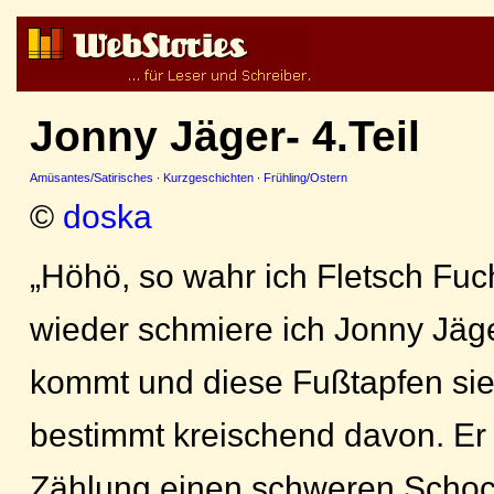
Jonny Jäger- 4.Teil
Amüsantes/Satirisches
·
Kurzgeschichten
·
Frühling/Ostern
©
doska
„Höhö, so wahr ich Fletsch Fuc
wieder schmiere ich Jonny Jäge
kommt und diese Fußtapfen sieh
bestimmt kreischend davon. Er s
Zählung einen schweren Schock