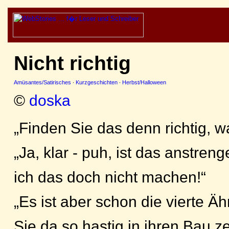
Nicht richtig
Amüsantes/Satirisches
·
Kurzgeschichten
·
Herbst/Halloween
©
doska
„Finden Sie das denn richtig, w
„Ja, klar - puh, ist das anstren
ich das doch nicht machen!“
„Es ist aber schon die vierte Ä
Sie da so hastig in ihren Bau ze