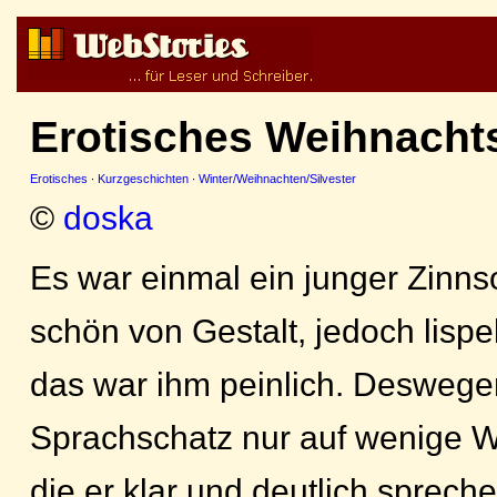
Erotisches Weihnach
Erotisches
·
Kurzgeschichten
·
Winter/Weihnachten/Silvester
©
doska
Es war einmal ein junger Zinns
schön von Gestalt, jedoch lispel
das war ihm peinlich. Deswegen
Sprachschatz nur auf wenige W
die er klar und deutlich sprech