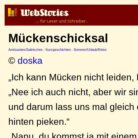
Mückenschicksal
Amüsantes/Satirisches
·
Kurzgeschichten
·
Sommer/Urlaub/Reise
©
doska
„Ich kann Mücken nicht leiden,
„Nee ich auch nicht, aber wir 
und darum lass uns mal gleich
hinten pieken.“
„Nanu, du kommst ja mit eine