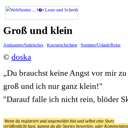
Groß und klein
Amüsantes/Satirisches
·
Kurzgeschichten
·
Sommer/Urlaub/Reise
©
doska
„Du brauchst keine Angst vor mir zu
groß und ich nur ganz klein!"
"Darauf falle ich nicht rein, blöder 
Wenn du registriert und angemeldet bist und selbst eine Story
veröffentlicht hast, kannst du die Stories bewerten, oder Kommentier