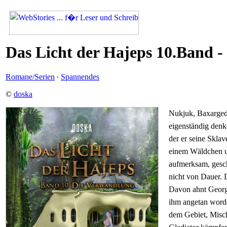
Das Licht der Hajeps 10.Band -
Romane/Serien
·
Spannendes
©
doska
Nukjuk, Baxargedi
eigenständig den
der er seine Sklav
einem Wäldchen un
aufmerksam, gesc
nicht von Dauer. 
Davon ahnt George
ihm angetan worde
dem Gebiet, Misch