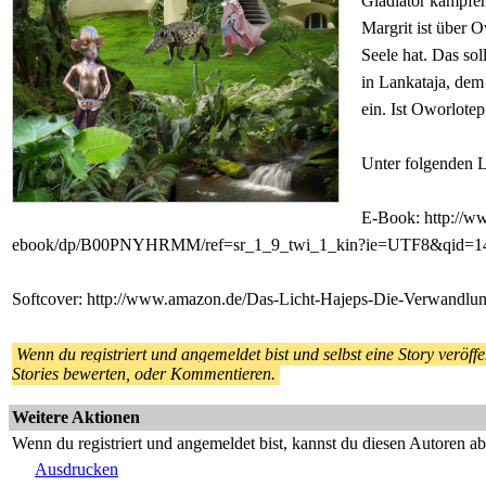
Gladiator kämpfe
Margrit ist über O
Seele hat. Das so
in Lankataja, dem 
ein. Ist Oworlote
Unter folgenden L
E-Book: http://w
ebook/dp/B00PNYHRMM/ref=sr_1_9_twi_1_kin?ie=UTF8&qid=142
Softcover: http://www.amazon.de/Das-Licht-Hajeps-Die-Verwand
Wenn du registriert und angemeldet bist und selbst eine Story veröffen
Stories bewerten, oder Kommentieren.
Weitere Aktionen
Wenn du registriert und angemeldet bist, kannst du diesen Autoren a
Ausdrucken