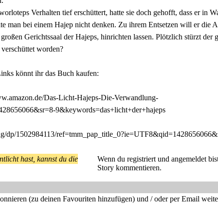
n.
worloteps Verhalten tief erschüttert, hatte sie doch gehofft, dass er in W
llte man bei einem Hajep nicht denken. Zu ihrem Entsetzen will er die 
großen Gerichtssaal der Hajeps, hinrichten lassen. Plötzlich stürzt der 
p verschüttet worden?
inks könnt ihr das Buch kaufen:
ww.amazon.de/Das-Licht-Hajeps-Die-Verwandlung-
8656066&sr=8-9&keywords=das+licht+der+hajeps
lung/dp/1502984113/ref=tmm_pap_title_0?ie=UTF8&qid=1428656066&
tlicht hast, kannst du die
Wenn du registriert und angemeldet bist
Story kommentieren.
bonnieren (zu deinen Favouriten hinzufügen) und / oder per Email weit