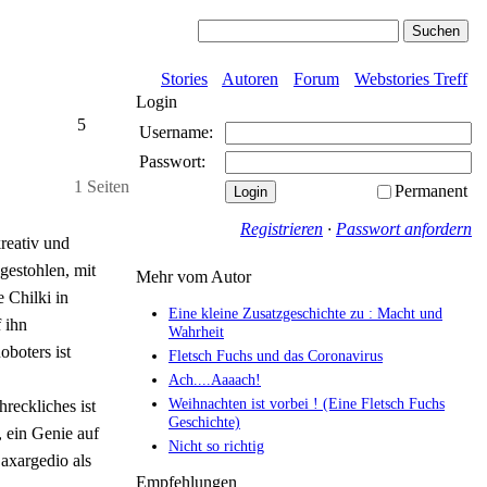
Stories
Autoren
Forum
Webstories Treff
Login
5
Username:
Passwort:
1 Seiten
Permanent
Registrieren
·
Passwort anfordern
reativ und
estohlen, mit
Mehr vom Autor
e Chilki in
Eine kleine Zusatzgeschichte zu : Macht und
 ihn
Wahrheit
boters ist
Fletsch Fuchs und das Coronavirus
Ach....Aaaach!
Weihnachten ist vorbei ! (Eine Fletsch Fuchs
reckliches ist
Geschichte)
 ein Genie auf
Nicht so richtig
axargedio als
Empfehlungen