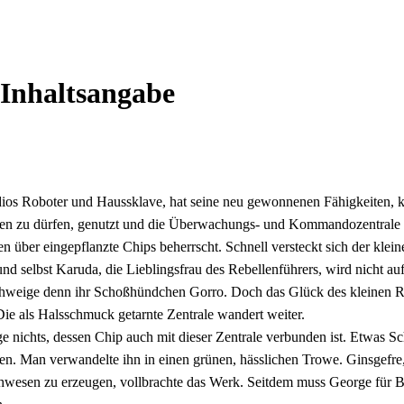
 Inhaltsangabe
os Roboter und Haussklave, hat seine neu gewonnenen Fähigkeiten, k
ken zu dürfen, genutzt und die Überwachungs- und Kommandozentrale g
en über eingepflanzte Chips beherrscht. Schnell versteckt sich der klein
d selbst Karuda, die Lieblingsfrau des Rebellenführers, wird nicht auf
hweige denn ihr Schoßhündchen Gorro. Doch das Glück des kleinen Ro
Die als Halsschmuck getarnte Zentrale wandert weiter.
 nichts, dessen Chip auch mit dieser Zentrale verbunden ist. Etwas Sch
n. Man verwandelte ihn in einen grünen, hässlichen Trowe. Ginsgefre,
wesen zu erzeugen, vollbrachte das Werk. Seitdem muss George für B