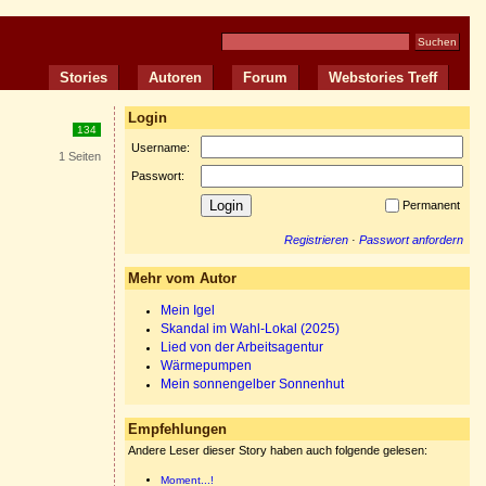
Stories
Autoren
Forum
Webstories Treff
Login
134
Username:
1 Seiten
Passwort:
Permanent
Registrieren
·
Passwort anfordern
Mehr vom Autor
Mein Igel
Skandal im Wahl-Lokal (2025)
Lied von der Arbeitsagentur
Wärmepumpen
Mein sonnengelber Sonnenhut
Empfehlungen
Andere Leser dieser Story haben auch folgende gelesen:
Moment...!