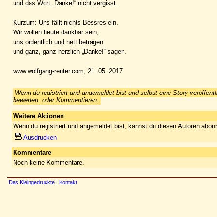
und das Wort „Danke!“ nicht vergisst.
Kurzum: Uns fällt nichts Bessres ein.
Wir wollen heute dankbar sein,
uns ordentlich und nett betragen
und ganz, ganz herzlich „Danke!“ sagen.
www.wolfgang-reuter.com, 21. 05. 2017
Wenn du registriert und angemeldet bist und selbst eine Story veröffentl
bewerten, oder Kommentieren.
Weitere Aktionen
Wenn du registriert und angemeldet bist, kannst du diesen Autoren abonn
Ausdrucken
Kommentare
Noch keine Kommentare.
Das Kleingedruckte
|
Kontakt