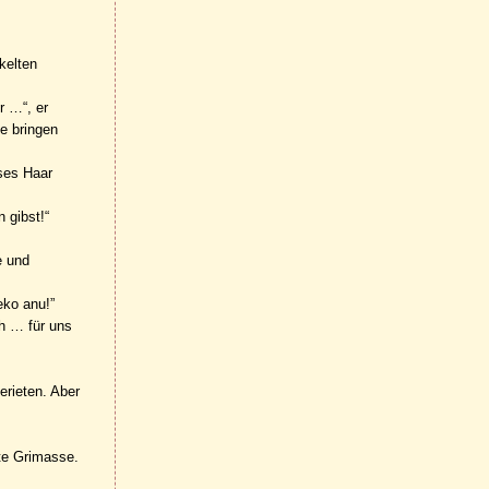
kelten
r …“, er
e bringen
ses Haar
 gibst!“
e und
eko anu!”
ch … für uns
erieten. Aber
rte Grimasse.