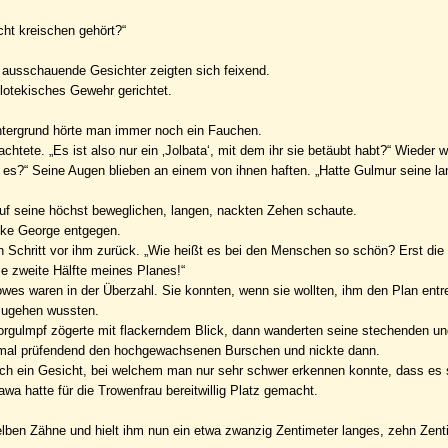
cht kreischen gehört?“
 ausschauende Gesichter zeigten sich feixend.
 lotekisches Gewehr gerichtet.
Hintergrund hörte man immer noch ein Fauchen.
htete. „Es ist also nur ein ‚Jolbata‘, mit dem ihr sie betäubt habt?“ Wieder 
r es?“ Seine Augen blieben an einem von ihnen haften. „Hatte Gulmur seine la
h auf seine höchst beweglichen, langen, nackten Zehen schaute.
anke George entgegen.
 Schritt vor ihm zurück. „Wie heißt es bei den Menschen so schön? Erst die
e zweite Hälfte meines Planes!“
owes waren in der Überzahl. Sie konnten, wenn sie wollten, ihm den Plan entr
mzugehen wussten.
Worgulmpf zögerte mit flackerndem Blick, dann wanderten seine stechenden un
nmal prüfendend den hochgewachsenen Burschen und nickte dann.
r noch ein Gesicht, bei welchem man nur sehr schwer erkennen konnte, dass es
wa hatte für die Trowenfrau bereitwillig Platz gemacht.
 gelben Zähne und hielt ihm nun ein etwa zwanzig Zentimeter langes, zehn Zent