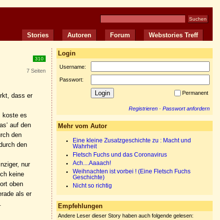
Stories
Autoren
Forum
Webstories Treff
Login
310
Username:
7 Seiten
Passwort:
Permanent
rkt, dass er
Registrieren
·
Passwort anfordern
, koste es
as‘ auf den
Mehr vom Autor
urch den
Eine kleine Zusatzgeschichte zu : Macht und
 durch den
Wahrheit
Fletsch Fuchs und das Coronavirus
Ach....Aaaach!
nziger, nur
Weihnachten ist vorbei ! (Eine Fletsch Fuchs
och keine
Geschichte)
ort oben
Nicht so richtig
rade als er
.
Empfehlungen
Andere Leser dieser Story haben auch folgende gelesen: