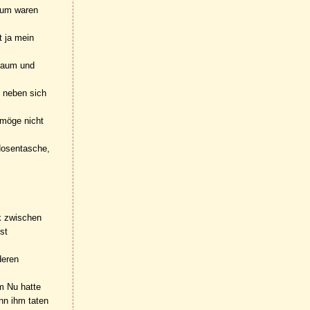
arum waren
t ja mein
nraum und
s neben sich
 möge nicht
 Hosentasche,
ck zwischen
st
deren
m Nu hatte
enn ihm taten