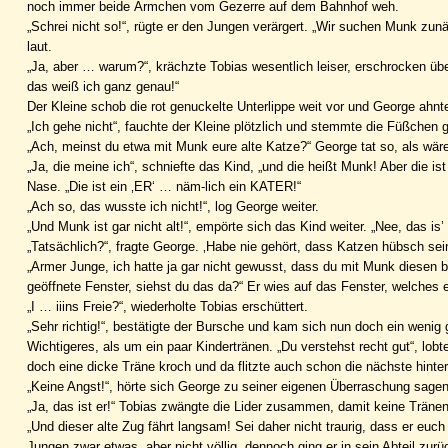
noch immer beide Ärmchen vom Gezerre auf dem Bahnhof weh.
„Schrei nicht so!“, rügte er den Jungen verärgert. „Wir suchen Munk zu
laut.
„Ja, aber … warum?“, krächzte Tobias wesentlich leiser, erschrocken übe
das weiß ich ganz genau!“
Der Kleine schob die rot genuckelte Unterlippe weit vor und George ahnt
„Ich gehe nicht“, fauchte der Kleine plötzlich und stemmte die Füßchen 
„Ach, meinst du etwa mit Munk eure alte Katze?“ George tat so, als wäre
„Ja, die meine ich“, schniefte das Kind, „und die heißt Munk! Aber die is
Nase. „Die ist ein ‚ER‘ … näm-lich ein KATER!“
„Ach so, das wusste ich nicht!“, log George weiter.
„Und Munk ist gar nicht alt!“, empörte sich das Kind weiter. „Nee, das is’
„Tatsächlich?“, fragte George. ‚Habe nie gehört, dass Katzen hübsch sein
„Armer Junge, ich hatte ja gar nicht gewusst, dass du mit Munk diesen bi
geöffnete Fenster, siehst du das da?“ Er wies auf das Fenster, welches e
„I … iiins Freie?“, wiederholte Tobias erschüttert.
„Sehr richtig!“, bestätigte der Bursche und kam sich nun doch ein wenig
Wichtigeres, als um ein paar Kindertränen. „Du verstehst recht gut“, lobt
doch eine dicke Träne kroch und da flitzte auch schon die nächste hinter
„Keine Angst!“, hörte sich George zu seiner eigenen Überraschung sagen.
„Ja, das ist er!“ Tobias zwängte die Lider zusammen, damit keine Trän
„Und dieser alte Zug fährt langsam! Sei daher nicht traurig, dass er euch
Jungen zwar etwas, aber nicht völlig, dennoch ging er in sein Abteil zurü