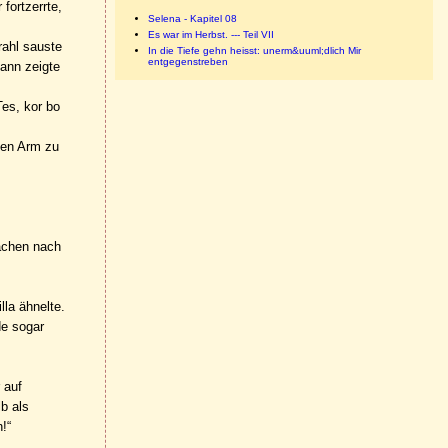
fortzerrte,
Selena - Kapitel 08
Es war im Herbst. --- Teil VII
rahl sauste
In die Tiefe gehn heisst: unerm&uuml;dlich Mir
entgegenstreben
dann zeigte
Tes, kor bo
 den Arm zu
lächen nach
lla ähnelte.
de sogar
 auf
b als
!“