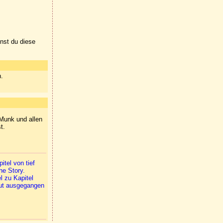
nnst du diese
n.
 Munk und allen
t.
tel von tief
he Story.
l zu Kapitel
gut ausgegangen