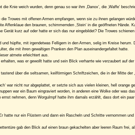
 die Knie weich wurden, denn genau so war ihm ‚Danox‘, die ‚Waffe’ beschr
de die Trowes mit offenen Armen empfangen, wenn sie zu ihnen gelangen würd
eite Affenklaue den braunen, schimmernden ,Stein‘ in die geöffneten Hände. 
me Gerät kurz auf oder hatte er sich das nur eingebildet? Die Trowes schiene
und hüpfte, mit irgendetwas Felligem in den Armen, selig im Kreise herum.
lter, die mit ihren gewaltigen Pranken den Plan auseinandergefaltet hatte.
ieser atmete erleichtert aus.
erhalten, was er gewollt hatte und sein Blick verharrte wie verzaubert auf der
tastend über die seltsamen, keilförmigen Schriftzeichen, die in der Mitte der 
‘ war nicht nur abgeplattet, er setzte sich aus vielen kleinen, hell orange g
ppen war ein Baum eingraviert worden, in anderen eine Wolke oder was da
ht zu ernst nehmen, denn Worgulmpf hatte ihm damals erzählt, dass dort ein paar
“ Er hatte nur ein Flüstern und dann ein Rascheln und Schritte vernommen und
entüre gab den Blick auf einen braun gekachelten aber leeren Raum frei, al