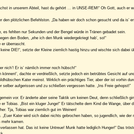
nächst in unserem Abteil, hast du gehört … in UNSE-REM!“ Oh Gott, auch er wa
r den plötzlichen Befehlston. „Da haben wir doch schon gesucht und da is’ er
e, es fehlten nur Sekunden und der Bengel würde in Tränen gebadet sein.
gegen den Boden, „ehe ich den Munk wiedergekriegt hab’, so!“
 er überrascht.
t keine DIE!“, setzte der Kleine ziemlich hastig hinzu und wischte sich dabei ü
 er nich’! Er is’ nämlich immer noch hübsch!“
 können!’, dachte er verdrießlich, setzte jedoch ein betrübtes Gesicht auf un
ldhübschen Kater meinst. Wirklich ein prächtiges Tier, aber der ist vorhin du
r selber aufgerissen und zu schließen vergessen hatte. „Ins Freie gehopst!”
 gemein vor. Er änderte aber seine Taktik um keinen Deut, denn schließlich gi
e er Tobias. „Bist ein kluger Junge!“ Er tätschelte dem Kind die Wange, über d
her. Tja, Tobias war ziemlich gut im Weinen!
 „Euer Kater wird sich dabei nichts gebrochen haben, so jugendlich, wie der n
en mehr kamen.
 verlassen hat. Das ist keine Untreue! Munk hatte lediglich Hunger!“ Das trös
ck.