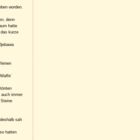
ieben worden.
en, denn
Kaum hatte
n das kurze
 Djebawa
 feinen
‚Waffe‘
etönten
s auch immer
 Steine
 deshalb sah
so hatten