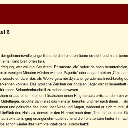
el 6
 der geheimnisvolle junge Bursche die Toilettenräume erreicht und nicht beme
h eine Hand breit offen ließ.
ufregung, war völlig außer Atem. Er musste ‚die‘ sofort da oben herunterholen
nn in wenigen Minuten würden weitere ‚Pajonite‘ oder sogar Loteken ‚Chiu-natr
s wusste er, da er das als Wolke getarnte ‚Djetano‘ gerade noch rechtzeitig d
 erkennen können. Das typische Zeichen der brutalen Jäger war schemenhaft
für einen Sekundenbruchteil zu sehen gewesen.
chem er aus einem kleinen Täschchen einen Ring herauszerrte, an dem ein wi
 Mittelfinger, drückte dann erst das Fenster herunter und rief nach ihnen … d
 Ohren und peitschte das Haar über Nase und Augen, während er sich mühte, d
ließlich den Hals zu, derweil er den Himmel nach dem ‚Trestin‘ absuchte. Ge
aufzuklettern, ging unangenehm quiet-schend die Toilettentüre hinter ihm auf
e schon wieder ihre verflixte Intelligenz unterschätzt!’