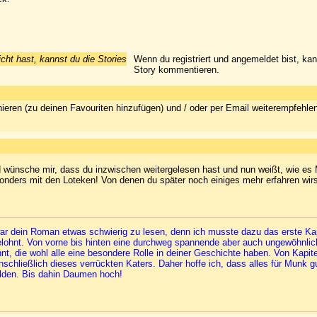
icht hast, kannst du die Stories
Wenn du registriert und angemeldet bist, ka
Story kommentieren.
ieren (zu deinen Favouriten hinzufügen) und / oder per Email weiterempfehle
nd wünsche mir, dass du inzwischen weitergelesen hast und nun weißt, wie es
sonders mit den Loteken! Von denen du später noch einiges mehr erfahren wirs
ar dein Roman etwas schwierig zu lesen, denn ich musste dazu das erste Kapi
elohnt. Von vorne bis hinten eine durchweg spannende aber auch ungewöhnlic
nnt, die wohl alle eine besondere Rolle in deiner Geschichte haben. Von Kapite
schließlich dieses verrückten Katers. Daher hoffe ich, dass alles für Munk 
elden. Bis dahin Daumen hoch!