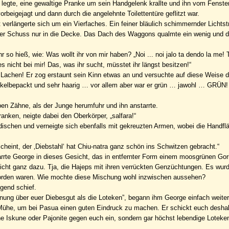
 legte, eine gewaltige Pranke um sein Handgelenk krallte und ihn vom Fenster 
beigejagt und dann durch die angelehnte Toilettentüre geflitzt war.
verlängerte sich um ein Vierfaches. Ein feiner bläulich schimmernder Lichtst
g der Schuss nur in die Decke. Das Dach des Waggons qualmte ein wenig und 
so hieß, wie: Was wollt ihr von mir haben? „Noi ... noi jalo ta dendo la me! 
es nicht bei mir! Das, was ihr sucht, müsstet ihr längst besitzen!“
ein Lachen! Er zog erstaunt sein Kinn etwas an und versuchte auf diese Weise
muskelbepackt und sehr haarig … vor allem aber war er grün … jawohl … GRÜN!
lben Zähne, als der Junge herumfuhr und ihn anstarrte.
ranken, neigte dabei den Oberkörper, „salfara!“
dischen und verneigte sich ebenfalls mit gekreuzten Armen, wobei die Handf
cheint, der ‚Diebstahl‘ hat Chiu-natra ganz schön ins Schwitzen gebracht.“
arrte George in dieses Gesicht, das in entfernter Form einem moosgrünen Gori
icht ganz dazu. Tja, die Hajeps mit ihren verrückten Genzüchtungen. Es wur
orden waren. Wie mochte diese Mischung wohl inzwischen aussehen?
gend schief.
nung über euer Diebesgut als die Loteken”, begann ihm George einfach weiter
e Mühe, um bei Pasua einen guten Eindruck zu machen. Er schickt euch deshal
he Iskune oder Pajonite gegen euch ein, sondern gar höchst lebendige Loteken