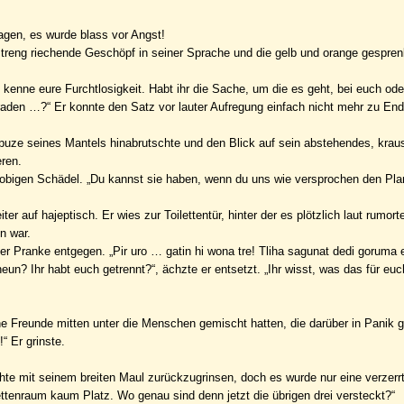
agen, es wurde blass vor Angst!
 streng riechende Geschöpf in seiner Sprache und die gelb und orange gespren
 kenne eure Furchtlosigkeit. Habt ihr die Sache, um die es geht, bei euch ode
raden …?“ Er konnte den Satz vor lauter Aufregung einfach nicht mehr zu End
puze seines Mantels hinabrutschte und den Blick auf sein abstehendes, krau
eren.
klobigen Schädel. „Du kannst sie haben, wenn du uns wie versprochen den Plan
ter auf hajeptisch. Er wies zur Toilettentür, hinter der es plötzlich laut rumort
n war.
ner Pranke entgegen. „Pir uro … gatin hi wona tre! Tliha sagunat dedi goruma 
un? Ihr habt euch getrennt?“, ächzte er entsetzt. „Ihr wisst, was das für eu
e Freunde mitten unter die Menschen gemischt hatten, die darüber in Panik g
“ Er grinste.
uchte mit seinem breiten Maul zurückzugrinsen, doch es wurde nur eine verzer
lettenraum kaum Platz. Wo genau sind denn jetzt die übrigen drei versteckt?“