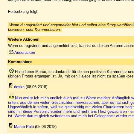
Fortsetzung folgt:
Wenn du registriert und angemeldet bist und selbst eine Story veröffentl
bewerten, oder Kommentieren.
Weitere Aktionen
Wenn du registriert und angemeldet bist, kannst du diesen Autoren abonn
Ausdrucken
Kommentare
Hallo lieber Marco, ich danke dir für deinen positiven Kommentar u
übrigen Protas ergangen ist. Ja, mit den Hajeps ist nicht zu spaßen -be
doska
(08.06.2018)
Nun wollte ich mich endlich auch mal zu Worte melden: Anfänglich w
unten, aus deinen vielen Geschichten, hervorsuchen, aber es hat sich g
Ungewöhnlich in sofern, weil sie gleichzeitig mit vielen Charakteren begi
sind mir diese Persönlichkeiten mehr und mehr ans Herz gewachsen - ein
ist. Werde darum gleich weiterlesen und mich bei Gelegenheit wieder m
Marco Polo
(05.06.2018)