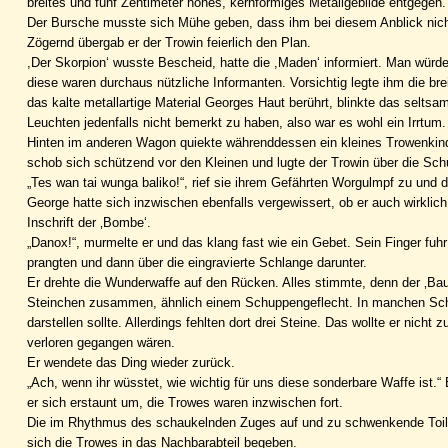
breites und fünf Zentimeter hohes, kernförmiges Metallgebilde entgegen.
Der Bursche musste sich Mühe geben, dass ihm bei diesem Anblick nicht
Zögernd übergab er der Trowin feierlich den Plan.
,Der Skorpion‘ wusste Bescheid, hatte die ,Maden‘ informiert. Man wür
diese waren durchaus nützliche Informanten. Vorsichtig legte ihm die br
das kalte metallartige Material Georges Haut berührt, blinkte das seltsa
Leuchten jedenfalls nicht bemerkt zu haben, also war es wohl ein Irrtum.
Hinten im anderen Wagon quiekte währenddessen ein kleines Trowenkind 
schob sich schützend vor den Kleinen und lugte der Trowin über die Schu
„Tes wan tai wunga baliko!“, rief sie ihrem Gefährten Worgulmpf zu und d
George hatte sich inzwischen ebenfalls vergewissert, ob er auch wirklich 
Inschrift der ‚Bombe‘.
„Danox!“, murmelte er und das klang fast wie ein Gebet. Sein Finger fuhr 
prangten und dann über die eingravierte Schlange darunter.
Er drehte die Wunderwaffe auf den Rücken. Alles stimmte, denn der ‚Bauch
Steinchen zusammen, ähnlich einem Schuppengeflecht. In manchen Schu
darstellen sollte. Allerdings fehlten dort drei Steine. Das wollte er nic
verloren gegangen wären.
Er wendete das Ding wieder zurück.
„Ach, wenn ihr wüsstet, wie wichtig für uns diese sonderbare Waffe ist.
er sich erstaunt um, die Trowes waren inzwischen fort.
Die im Rhythmus des schaukelnden Zuges auf und zu schwenkende Toilett
sich die Trowes in das Nachbarabteil begeben.