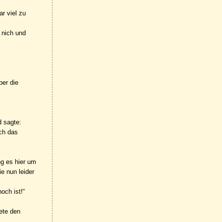
r viel zu
 nich und
ber die
d sagte:
rch das
ng es hier um
ie nun leider
och ist!“
tete den