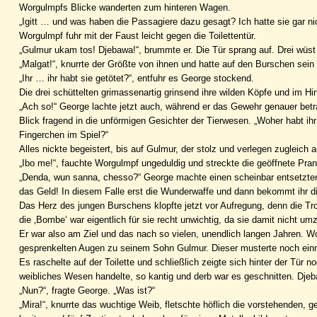
Worgulmpfs Blicke wanderten zum hinteren Wagen.
„Igitt … und was haben die Passagiere dazu gesagt? Ich hatte sie gar ni
Worgulmpf fuhr mit der Faust leicht gegen die Toilettentür.
„Gulmur ukam tos! Djebawa!“, brummte er. Die Tür sprang auf. Drei wüst
„Malgat!“, knurrte der Größte von ihnen und hatte auf den Burschen sein
„Ihr … ihr habt sie getötet?“, entfuhr es George stockend.
Die drei schüttelten grimassenartig grinsend ihre wilden Köpfe und im 
„Ach so!“ George lachte jetzt auch, während er das Gewehr genauer betrac
Blick fragend in die unförmigen Gesichter der Tierwesen. „Woher habt ih
Fingerchen im Spiel?“
Alles nickte begeistert, bis auf Gulmur, der stolz und verlegen zugleic
„Ibo me!“, fauchte Worgulmpf ungeduldig und streckte die geöffnete Pr
„Denda, wun sanna, chesso?“ George machte einen scheinbar entsetzten
das Geld! In diesem Falle erst die Wunderwaffe und dann bekommt ihr di
Das Herz des jungen Burschens klopfte jetzt vor Aufregung, denn die Tr
die ‚Bombe‘ war eigentlich für sie recht unwichtig, da sie damit nicht u
Er war also am Ziel und das nach so vielen, unendlich langen Jahren. 
gesprenkelten Augen zu seinem Sohn Gulmur. Dieser musterte noch ei
Es raschelte auf der Toilette und schließlich zeigte sich hinter der Tü
weibliches Wesen handelte, so kantig und derb war es geschnitten. Djeba
„Nun?“, fragte George. „Was ist?“
„Mira!“, knurrte das wuchtige Weib, fletschte höflich die vorstehenden,