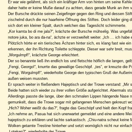
Er war wie gelähmt, als sich ein kräftiger Arm von hinten um seine Kehle
daher hatte er keine Muße darauf zu achten, dass gerade Munk an ihm vor
Der Bursche drückte seinen Zeigefinger gegen den Ring und dessen Stift 
zischelnd durch die nur haarfeine Öffnung des Stiftes. Doch leider gin
sich dort ein kleiner Spalt, durch welchen das Tageslicht schimmerte.
„Kor kamta bo di me jala?“, krächzte der Bursche mühselig. Was ungefähr 
notore juka, bo ara da-na“, ächzte er verzweifelt weiter. „Ich … ich habe 
Plötzlich hörte er ein tierisches Ächzen hinter sich, es klang fast wie 
erkennen, der ihn Richtung Toilette schleppte. Dieser war sehr breit, 
„Worgulmpf!“, krächzte George erleichtert.
Der so benannte ließ ihn endlich los und fletschte höflich die langen, ge
„Fengi, Georgo!“, knurrte das gewaltige Geschöpf. „tes“, er kreuzte die P
„Fengi, Worgulmpf!“, wiederholte George den typischen Gruß der Außerir
außen weisen mussten.
Er sprach weiter in fließendem Hajeptisch und der Trowe verstand: „Mir s
Beide hatten sich wieder zu ihrer vollen Größe aufgerichtet. Abermals st
Allerdings passte die lange, über den schmalen Lippen hängende Nase n
gemunkelt, dass die Trowe sogar mit gefangenen Menschen gekreuzt w
„Hich? Woher weißt du das?“, fragte das Geschöpf und hielt den Kopf fra
„Ich nehme an, Pasua hat sich unerwartet gemeldet und eine andere Mei
hajeptisch zu erklären und lachte sarkastisch. „Chiu-natra scheut kein
Wolken getarnte Trestine hinterher und setzt womöglich nicht nur einfac
„Loteken?“, wiederholte der Trowe.