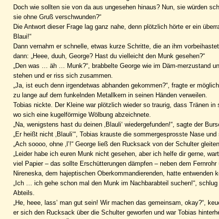
Doch wie sollten sie von da aus ungesehen hinaus? Nun, sie würden scho
sie ohne Gruß verschwunden?“
Die Antwort dieser Frage lag ganz nahe, denn plötzlich hörte er ein übe
Blaui!“
Dann vernahm er schnelle, etwas kurze Schritte, die an ihm vorbeihas
dann: „Heee, duuh, George? Hast du vielleicht den Munk gesehen?“
„Den was … äh … Munk?“, brabbelte George wie im Däm-merzustand und da
stehen und er riss sich zusammen.
„Ja, ist euch denn irgendetwas abhanden gekommen?“, fragte er möglichs
zu lange auf dem funkelnden Metallkern in seinen Händen verweilen.
Tobias nickte. Der Kleine war plötzlich wieder so traurig, dass Tränen i
wo sich eine kugelförmige Wölbung abzeichnete.
„Na, wenigstens hast du deinen ‚Blauli‘ wiedergefunden!“, sagte der Bur
„Er heißt nicht ‚Blauli‘“, Tobias krauste die sommergesprosste Nase und s
„Ach soooo, ohne ‚l’!“ George ließ den Rucksack von der Schulter gleiten
„Leider habe ich euren Munk nicht gesehen, aber ich helfe dir gerne, war
viel Papier – das sollte Erschütterungen dämpfen – neben dem Fernrohr 
Nireneska, dem hajeptischen Oberkommandierenden, hatte entwenden k
„Ich … ich gehe schon mal den Munk im Nachbarabteil suchen!“, schlug d
Abteils.
„He, heee, lass’ man gut sein! Wir machen das gemeinsam, okay?“, keuc
er sich den Rucksack über die Schulter geworfen und war Tobias hinterher