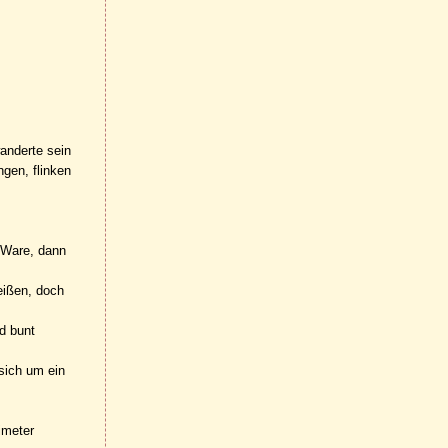
wanderte sein
ngen, flinken
 Ware, dann
eißen, doch
d bunt
 sich um ein
imeter