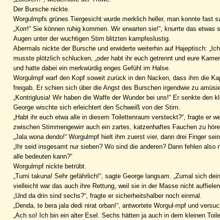
Der Bursche nickte.
Worgulmpfs grünes Tiergesicht wurde merklich heller, man konnte fast s
„Xorr!“ Sie können ruhig kommen. Wir erwarten sie!“, knurrte das etwas
Augen unter der wuchtigen Stirn blitzten kampfeslustig.
Abermals nickte der Bursche und erwiderte weiterhin auf Hajeptisch: „Ich
musste plötzlich schlucken, „oder habt ihr euch getrennt und eure Kame
und hatte dabei ein merkwürdig enges Gefühl im Halse.
Worgulmpf warf den Kopf soweit zurück in den Nacken, dass ihm die Ka
freigab. Er schien sich über die Angst des Burschen irgendwie zu amüsi
„Kontriglusia! Wir haben die Waffe der Wunder bei uns!“ Er senkte den 
George wischte sich erleichtert den Schweiß von der Stirn.
„Habt ihr euch etwa alle in diesem Toilettenraum versteckt?“, fragte er wei
zwischen Stimmengewirr auch ein zartes, katzenhaftes Fauchen zu höre
„Jala wona dendo!“ Worgulmpf hielt ihm zuerst vier, dann drei Finger sei
„Ihr seid insgesamt nur sieben? Wo sind die anderen? Dann fehlen also ne
alle bedeuten kann?“
Worgulmpf nickte betrübt.
„Tumi takuna! Sehr gefährlich!“, sagte George langsam. „Zumal sich dein
vielleicht war das auch ihre Rettung, weil sie in der Masse nicht auffielen!
„Und da drin sind sechs?“, fragte er sicherheitshalber noch einmal.
„Denda, te bera jala dedi nirat orban!“, antwortete Worgul-mpf und vers
„Ach so! Ich bin ein alter Esel. Sechs hätten ja auch in dem kleinen Toi