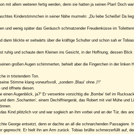
n mit allem weiteren fertig werden, denn sie hatten ja seinen Plan! Doch w
rraschtes Kinderstimmchen in seiner Nähe murmeln: „Du liebe Scheiße! Da lieg
teten und wenig später das Geräusch schmatzender Freudenküsse im Toilette
nn blickte er seitwärts über die kräftige Schulter und schon sah er Tobia
t ruhig und schaute dem Kleinen ins Gesicht, in der Hoffnung, dessen Blick
n seinen großen Augen schimmerten, behielt aber die Fingerchen in der linken
sche in tröstendem Ton.
eine Stimme klang vorwurfsvoll, „sondern ‚Blaui‘ ohne ‚l’!“
 und öffnete diesen.
te einen Augenblick, ja?“ Er versenkte vorsichtig die ‚Bombe‘ tief im Rucksa
und dem ‚Sochanten‘, einem Dechiffriergerät, das Robert mit viel Mühe und Li
önnen.
as Kind plötzlich vor und war sogleich an ihm vorbei und an der Tür, des an
hte George entsetzt, denn er dachte an all die schnarchenden Passagiere. I
 geprescht. Er hielt ihn am Arm zurück. Tobias brüllte schmerzerfüllt auf, d