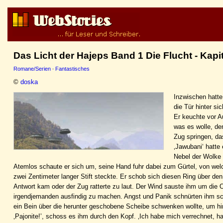
Das Licht der Hajeps Band 1 Die Flucht - Kapit
Romane/Serien
·
Fantastisches
©
doska
Inzwischen hatte
die Tür hinter sic
Er keuchte vor A
was es wolle, de
Zug springen, da
‚Jawubani‘ hatte
Nebel der Wolke 
Atemlos schaute er sich um, seine Hand fuhr dabei zum Gürtel, von wel
zwei Zentimeter langer Stift steckte. Er schob sich diesen Ring über den
Antwort kam oder der Zug ratterte zu laut. Der Wind sauste ihm um die
irgendjemanden ausfindig zu machen. Angst und Panik schnürten ihm sch
ein Bein über die herunter geschobene Scheibe schwenken wollte, um hin
‚Pajonite!’, schoss es ihm durch den Kopf. ‚Ich habe mich verrechnet, hab