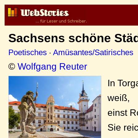
Sachsens schöne Städ
Poetisches
·
Amüsantes/Satirisches
©
Wolfgang Reuter
In Torg
weiß,
einst R
Sie rei