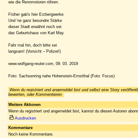
wie die Rennmotoren röhren.
Früher gab's hier Erzbergwerke.
Und 'ne ganz besondre Stärke
dieser Stadt erwähnt noch sei:
das Geburtshaus von Karl May.
Fahr mal hin, doch bitte sei
langsam! (Vorsicht – Polizei!)
www.wolfgang-reuter.com, 09. 03. 2019
Foto: Sachsenring nahe Hohenstein-Ernstthal (Foto: Focus)
Wenn du registriert und angemeldet bist und selbst eine Story veröffentl
bewerten, oder Kommentieren.
Weitere Aktionen
Wenn du registriert und angemeldet bist, kannst du diesen Autoren abonn
Ausdrucken
Kommentare
Noch keine Kommentare.