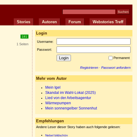
Stories
Autoren
Forum
Webstories Treff
Login
181
Username:
1 Seiten
Passwort:
Permanent
Registrieren
·
Passwort anfordern
Mehr vom Autor
Mein Igel
Skandal im Wahl-Lokal (2025)
Lied von der Arbeitsagentur
Wärmepumpen
Mein sonnengelber Sonnenhut
Empfehlungen
Andere Leser dieser Story haben auch folgende gelesen:
Nebel bildschön