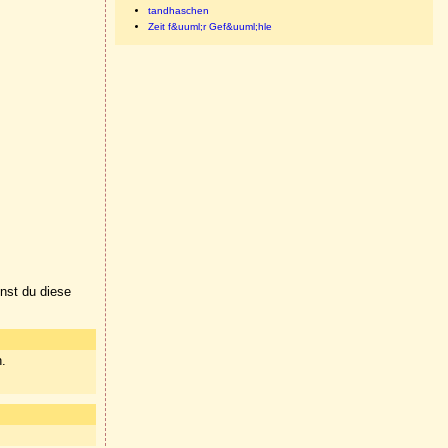
tandhaschen
Zeit f&uuml;r Gef&uuml;hle
nnst du diese
n.