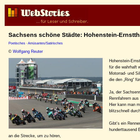
Sachsens schöne Städte: Hohenstein-Ernstth
Poetisches
·
Amüsantes/Satirisches
©
Wolfgang Reuter
Hohenstein-Ernst
für die wahrhaft
Motorrad- und Sil
die den „Ring“ für
Ja, der Sachsenri
Rennfahrern aus a
Hier kann man m
blitzschnell durc
Gibt’s ein Renn
hunderttausend 
an die Strecke, um zu hören,