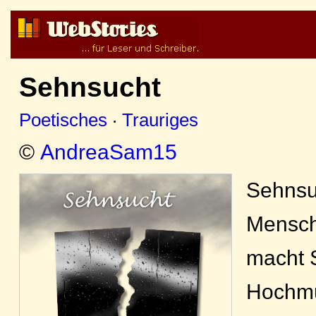
Sehnsucht
Poetisches
·
Trauriges
©
AndreaSam15
Sehnsu
Mensch
macht S
Hochmu