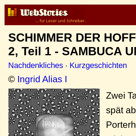
SCHIMMER DER HOFF
2, Teil 1 - SAMBUCA
Nachdenkliches
·
Kurzgeschichten
©
Ingrid Alias I
Zwei T
spät ab
Porter