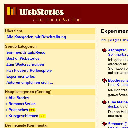
Experiment
Übersicht
Alle Kategorien mit Beschreibung
Neu
|
Auf gut Glüc
Sonderkategorien
Aschepfad
Sommer/Urlaub/Reise
Sommertänz
Best of Webstories
Ich gehe üb
während es
Zum Weiterschreiben
Sie haben e
Fan Fiction / Rollenspiele
auf die ande
Experimentelles
Beethovens
Autoren empfehlen sich ...
Fred K. Lin
Neulich traf
Hauptkategorien (Gattung)
ganze Gesc
+ Alle Stories
Eine klein
+ Romane/Serien
doska
, 03.0
+ Poetisches
neu
Dämon Hubis
+ Kurzgeschichten
und sich ...
neu
Schatten (1 
Der neueste Kommentar