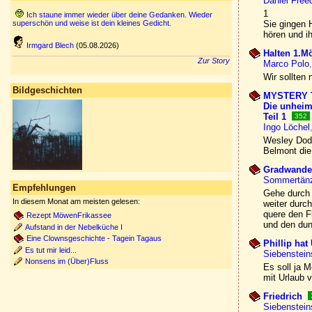
Daniel Fre
1
Ich staune immer wieder über deine Gedanken. Wieder
superschön und weise ist dein kleines Gedicht.
Sie gingen H
hören und i
Irmgard Blech
(05.08.2026)
Halten 1.Mö
Zur Story
Marco Polo
Wir sollten 
Bildgeschichten
MYSTERY 
Die unheim
Teil 1
352
Ingo Löchel
Wesley Dodd
Belmont die
Gradwande
Sommertänz
Empfehlungen
Gehe durch 
In diesem Monat am meisten gelesen:
weiter durch
quere den F
Rezept MöwenFrikassee
und den dun
Aufstand in der Nebelküche I
Eine Clownsgeschichte - Tagein Tagaus
Phillip hat
Es tut mir leid...
Siebenstei
Nonsens im (Über)Fluss
Es soll ja 
mit Urlaub 
Friedrich
Siebenstei