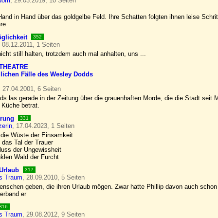
edom
, 29.03.2019, 10 Seiten
and in Hand über das goldgelbe Feld. Ihre Schatten folgten ihnen leise Schri
hre
glichkeit
352
, 08.12.2011, 1 Seiten
nicht still halten, trotzdem auch mal anhalten, uns ...
THEATRE
lichen Fälle des Wesley Dodds
, 27.04.2001, 6 Seiten
s las gerade in der Zeitung über die grauenhaften Morde, die die Stadt seit
 Küche betrat.
rung
331
erin
, 17.04.2023, 1 Seiten
die Wüste der Einsamkeit
 das Tal der Trauer
luss der Ungewissheit
klen Wald der Furcht
 Urlaub
317
ns Traum
, 28.09.2010, 5 Seiten
Menschen geben, die ihren Urlaub mögen. Zwar hatte Phillip davon auch schon 
verband er
316
ns Traum
, 29.08.2012, 9 Seiten