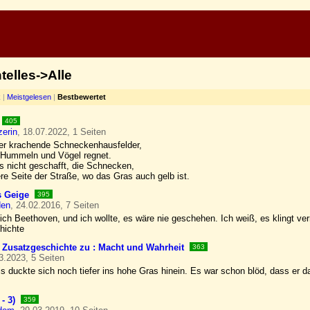
elles->Alle
k
|
Meistgelesen
|
Bestbewertet
405
erin
, 18.07.2022, 1 Seiten
er krachende Schneckenhausfelder,
 Hummeln und Vögel regnet.
s nicht geschafft, die Schnecken,
re Seite der Straße, wo das Gras auch gelb ist.
 Geige
395
den
, 24.02.2016, 7 Seiten
 ich Beethoven, und ich wollte, es wäre nie geschehen. Ich weiß, es klingt ve
hichte
e Zusatzgeschichte zu : Macht und Wahrheit
363
3.2023, 5 Seiten
 duckte sich noch tiefer ins hohe Gras hinein. Es war schon blöd, dass er d
- 3)
359