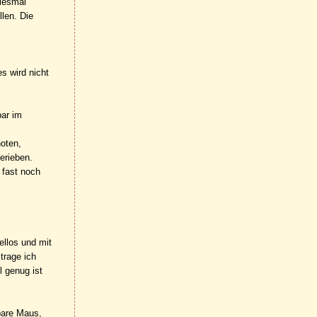
diesmal
llen. Die
s wird nicht
bar im
oten,
erieben.
 fast noch
ellos und mit
trage ich
 genug ist
bare Maus,