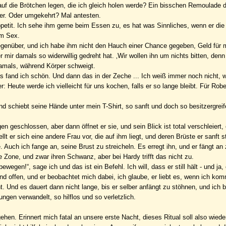
auf die Brötchen legen, die ich gleich holen werde? Ein bisschen Remoulade d
ber. Oder umgekehrt? Mal antesten.
petit. Ich sehe ihm gerne beim Essen zu, es hat was Sinnliches, wenn er die
im Sex.
genüber, und ich habe ihm nicht den Hauch einer Chance gegeben, Geld für 
ir damals so widerwillig gedreht hat. ‚Wir wollen ihn um nichts bitten, denn
damals, während Körper schweigt.
as fand ich schön. Und dann das in der Zeche ... Ich weiß immer noch nicht, w
 Heute werde ich vielleicht für uns kochen, falls er so lange bleibt. Für Robe
und schiebt seine Hände unter mein T-Shirt, so sanft und doch so besitzergrei
n geschlossen, aber dann öffnet er sie, und sein Blick ist total verschleiert
ellt er sich eine andere Frau vor, die auf ihm liegt, und deren Brüste er sanft s
. Auch ich fange an, seine Brust zu streicheln. Es erregt ihn, und er fängt an
Zone, und zwar ihren Schwanz, aber bei Hardy trifft das nicht zu.
egen!“, sage ich und das ist ein Befehl. Ich will, dass er still hält - und ja,
nd offen, und er beobachtet mich dabei, ich glaube, er liebt es, wenn ich komm
. Und es dauert dann nicht lange, bis er selber anfängt zu stöhnen, und ich 
ngen verwandelt, so hilflos und so verletzlich.
hen. Erinnert mich fatal an unsere erste Nacht, dieses Ritual soll also wieder