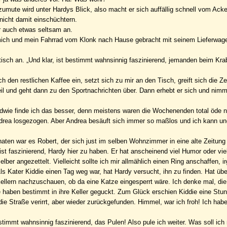
umute wird unter Hardys Blick, also macht er sich auffällig schnell vom Acke
nicht damit einschüchtern.
ber auch etwas seltsam an.
t mich und mein Fahrrad vom Klonk nach Hause gebracht mit seinem Lieferwage
ttisch an. „Und klar, ist bestimmt wahnsinnig faszinierend, jemanden beim Kr
h den restlichen Kaffee ein, setzt sich zu mir an den Tisch, greift sich die Ze
 Teil und geht dann zu den Sportnachrichten über. Dann erhebt er sich und nimm
ndwie finde ich das besser, denn meistens waren die Wochenenden total öde
Andrea losgezogen. Aber Andrea besäuft sich immer so maßlos und ich kann und
aten war es Robert, der sich just im selben Wohnzimmer in eine alte Zeitung
 ist faszinierend, Hardy hier zu haben. Er hat anscheinend viel Humor oder vie
lber angezettelt. Vielleicht sollte ich mir allmählich einen Ring anschaffen, 
ater Kiddie einen Tag weg war, hat Hardy versucht, ihn zu finden. Hat über
Kellern nachzuschauen, ob da eine Katze eingesperrt wäre. Ich denke mal, di
e haben bestimmt in ihre Keller geguckt. Zum Glück erschien Kiddie eine Stun
ie Straße verirrt, aber wieder zurückgefunden. Himmel, war ich froh! Ich habe
estimmt wahnsinnig faszinierend, das Pulen! Also pule ich weiter. Was soll ich