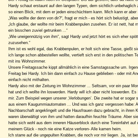
Hardy schaut erstaunt auf den langen Typen, dem sichtlich unbehaglich z
so einen Blick, mit dem er jeden einschüchtern kann. Mich kann er aber 
„Was wollte der denn von dir?“, fragt er mich - es hört sich belustigt, a
„Ich glaube, der wollte mir beim Krabbenpulen zusehen. Er ist nett, ha
ein bisschen zuviel getrunken ...“
„Wie uneigennützig von ihm“, sagt Hardy und jetzt hört es sich eher spö
zuzusehen.“
Ihm ist es wohl egal, das Krabbenpulen, er holt sich eine Tasse, gießt sic
ich lange schon abbestellen wollte, vertieft sich erst in den politischen
mit ins Wohnzimmer.
Unsere Freitagssache kippt allmählich in eine Samstagssache um. Irge
Freitag bei Hardy. Ich bin dann einfach zu Hause geblieben - oder mit 
einfach nicht mithalten.
Hardy also mit der Zeitung im Wohnzimmer ... Seltsam, vor ein paar Mon
hat und ich wollte ihn loswerden. Hardy will ich aber nicht loswerden. Es
mir. Zum Beispiel wegen unserer ‚Verlobungen’. Die zweite hat er sogar se
aus einem Kaugummiautomaten ... Und was ich ganz vergessen habe: Als K
Nachbarschaft angeklingelt und die Hausfrauen dazu gebracht, in ihren 
waren überwältigt von ihm und hatten daraufhin feuchte Träume. Aber si
hatte sich wohl aus dem inneren Häuserblock durch eine Toreinfahrt auf d
meinem Glück - noch nie eine Katze verloren- Alle kamen heim.
Ich starre auf die ungepulten Krabben, die noch vor mir liegen. Ja, ist b