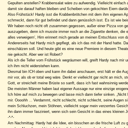
Gepulten anstellen? Krabbensalat wäre zu aufwendig. Vielleicht einfach 
damit sie darauf haften bleiben und Scheiben von gekochten Eiern darü
Also Frühstück! Hardy isst die Krabbenbrötchen mit dem ihm eigenen Ap
schmeckt, dann für gut befindet und dann genüsslich isst. Es ist wie be
Wir haben noch nicht oft zusammen gegessen, außer einer Pizza von ge
auszugeben, denn ich musste immer noch an die Zigarette denken, die er m
alles verweigern’, Hirn erinnert mich gerade an meinen Entschluss von 
Andererseits hat Hardy mich gepflegt, als ich das mit der Hand hatte. D
einschätzen soll. Und heute gibt es eine neue Premiere in diesem Theater:
nie gekocht. Aber wer ist Robert?
Als ich die Teller vom Frühstück wegräumen will, greift Hardy nach mir 
ich ihm nicht widerstehen kann.
Diesmal bin ICH oben und kann ihn dabei anschauen, erst hält er die Auge
mir vor, als ob er total weg wäre. Denkt er vielleicht gar nicht an mich, st
Gott, er streichelt meine Brüste so sanft, dass ich fast wahnsinnig werde
Die meisten Männer haben laut eigener Aussage nur eine einzige erogene 
Ich höre auf mich zu bewegen und lasse mich dann tiefer sinken. „Nicht bew
mir. Oooohh ... Verdammt, nicht schlecht, nicht schlecht, seine Augen si
mein Schluchzen, mein Stöhnen, vielleicht sogar mein verzerrtes Gesicht
ihn dann immer fasziniert, wenn sich sein Gesicht in das eines kleinen Ju
-*-*-
Am Nachmittag: Hardy hat die Idee, ein bisschen an die frische Luft zu ge