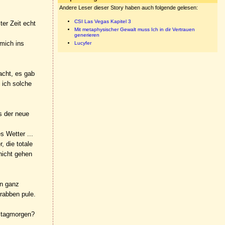
Andere Leser dieser Story haben auch folgende gelesen:
CSI Las Vegas Kapitel 3
ter Zeit echt
Mit metaphysischer Gewalt muss Ich in dir Vertrauen
generieren
 mich ins
Lucyfer
acht, es gab
 ich solche
ls der neue
s Wetter ...
, die totale
nicht gehen
in ganz
Krabben pule.
mstagmorgen?