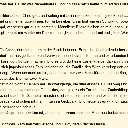
h was her. Es hat was damenhaftes, und ich fühle mich heute zum ersten Mal
bilder sehen: Chris groß und sehnig mit seinem dunklen, leicht gelockten Haa
id und meiner guten Figur. Ich wirke neben Chris fast wie ein Schulkind, obwo
 Egal, wir sehen gut aus zusammen. Männliche Blicke bleiben an mir kleben, u
kriegt, macht mir wieder ein Kompliment: „Die sind alle scharf auf dich, kein Wu
roßpark, der sich mitten in der Stadt befindet. Er ist das Überbleibsel einer
rwildert, hat riesige Bäume und verwunschene Ecken, die man endlos erkunden 
n, kann dort Notizen machen. Und es gibt dort eine Gartenkneipe, da kann ich 
 sich jugoslawisches Familienleben ab, die Familie des Wirts verbringt den g
esagt: „Wenn ich nicht da bin, dann zahlst nur zwei Mark für die Flasche Bier,
ostet das Bier nur zwei Mark.
 natürlich nicht zu einem der Haupteingänge, die sind erstens zu weit weg und
rei, ein verwunschener Ort ist das, dort gibt es ein Tor mit einer Zauberkling
ziert durch die Gärtnerei, meistens ist sie menschenleer und wenn doch jem
deaus - und schon ist man mitten im Großpark. Und heute ist es wirklich Zaub
ls schwer beeindruckt.
 längst überschritten ist, aber sie ist immer noch ein Meer aus fantastische
n winziges Blättchen zerquetsche und Hardy daran riechen lasse.