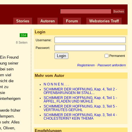
Stories
Autoren
Forum
Webstories Treff
Login
334
Username:
8 Seiten
Passwort:
Permanent
 Ein Freund
nung seiner
Registrieren
·
Passwort anfordern
bei sein
hm viel
Mehr vom Autor
icht die
N O N N E N . . .
mt zu
SCHIMMER DER HOFFNUNG, Kap. 4, Teil 2 -
sie
OFFENBARUNGEN IM STALL...
SCHIMMER DER HOFFNUNG, Kap. 4, Teil 1 -
interherigem
ÄPFEL, FLADEN UND MÜHLE
SCHIMMER DER HOFFNUNG, Kap. 3, Teil 5 -
werde früher
VERTRAUTES GEFÜHL
SCHIMMER DER HOFFNUNG, Kap. 3, Teil 4 -
plempern.
CHOLESTERIN? KEIN THEMA
 sehr. Alles
, Oliven,
Empfehlungen