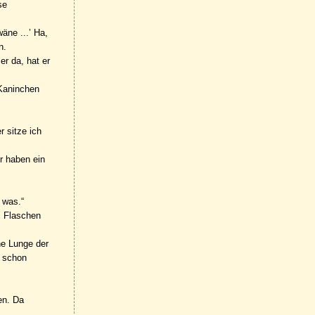
se
äne ...’ Ha,
n.
r da, hat er
 Kaninchen
 sitze ich
r haben ein
 was.“
i Flaschen
ne Lunge der
e schon
en. Da