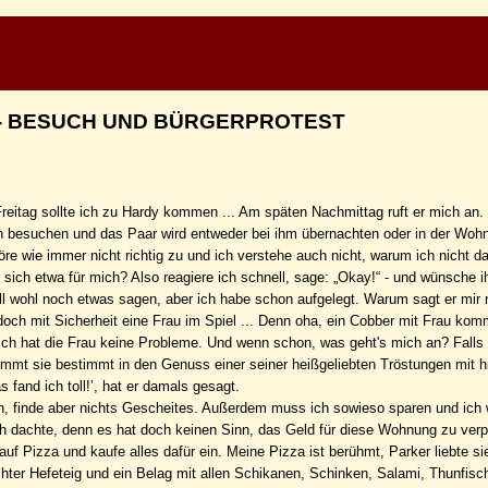
 35 - BESUCH UND BÜRGERPROTEST
eitag sollte ich zu Hardy kommen ... Am späten Nachmittag ruft er mich an.
hn besuchen und das Paar wird entweder bei ihm übernachten oder in der Woh
re wie immer nicht richtig zu und ich verstehe auch nicht, warum ich nicht da
 sich etwa für mich? Also reagiere ich schnell, sage: „Okay!“ - und wünsche i
ll wohl noch etwas sagen, aber ich habe schon aufgelegt. Warum sagt er mir n
 doch mit Sicherheit eine Frau im Spiel ... Denn oha, ein Cobber mit Frau kom
ich hat die Frau keine Probleme. Und wenn schon, was geht's mich an? Falls 
mmt sie bestimmt in den Genuss einer seiner heißgeliebten Tröstungen mit h
fand ich toll!’, hat er damals gesagt.
, finde aber nichts Gescheites. Außerdem muss ich sowieso sparen und ich 
ch dachte, denn es hat doch keinen Sinn, das Geld für diese Wohnung zu ver
auf Pizza und kaufe alles dafür ein. Meine Pizza ist berühmt, Parker liebte sie
ter Hefeteig und ein Belag mit allen Schikanen, Schinken, Salami, Thunfisch