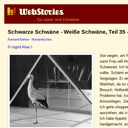
Schwarze Schwäne - Weiße Schwäne, Teil
Romane/Serien
·
Romantisches
©
Ingrid Alias I
Von wegen, am Fr
samt Frau will i
Schwester. Ich hö
sollte. Schämt er
Vergnügen. Er wi
Wahrheit, da ist
Besuch. Hoffentl
Probleme hat, ko
Armumlegen. ‚Das 
Ich gehe shoppen
ausziehen, als i
Ich habe Appetit 
handgemacht, ech