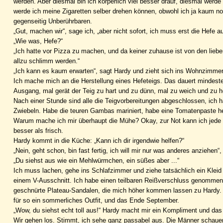
werden. Aber diesmal bin ich körperlich viel besser drauf, diesmal werde
werde ich meine Zigaretten selber drehen können, obwohl ich ja kaum noch
gegenseitig Unberührbaren.
„Gut, machen wir“, sage ich, „aber nicht sofort, ich muss erst die Hefe a
„Wie was, Hefe?“
„Ich hatte vor Pizza zu machen, und da keiner zuhause ist von den lieb
allzu schlimm werden.“
„Ich kann es kaum erwarten“, sagt Hardy und zieht sich ins Wohnzimmer
Ich mache mich an die Herstellung eines Hefeteigs. Das dauert mindesten
Ausgang, mal gerät der Teig zu hart und zu dünn, mal zu weich und zu h
Nach einer Stunde sind alle die Teigvorbereitungen abgeschlossen, ich
Zwiebeln. Habe die teuren Gambas mariniert, habe eine Tomatenpaste her
Warum mache ich mir überhaupt die Mühe? Okay, zur Not kann ich jede M
besser als frisch.
Hardy kommt in die Küche: „Kann ich dir irgendwie helfen?“
„Nein, geht schon, bin fast fertig, ich will mir nur was anderes anziehen“,
„Du siehst aus wie ein Mehlwürmchen, ein süßes aber ...“
Ich muss lachen, gehe ins Schlafzimmer und ziehe tatsächlich ein Kleid
einem V-Ausschnitt. Ich habe einen teilbaren Reißverschluss genomm
geschnürte Plateau-Sandalen, die mich höher kommen lassen zu Hardy. 
für so ein sommerliches Outfit, und das Ende September.
„Wow, du siehst echt toll aus!“ Hardy macht mir ein Kompliment und das
Wir gehen los. Stimmt, ich sehe ganz passabel aus. Die Männer schauen