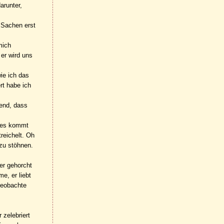
arunter,
 Sachen erst
mich
 er wird uns
ie ich das
rt habe ich
fend, dass
, es kommt
treichelt. Oh
 zu stöhnen.
 er gehorcht
e, er liebt
beobachte
 zelebriert