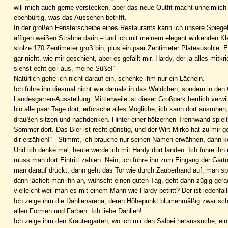
will mich auch gerne verstecken, aber das neue Outfit macht unheimlic
ebenbürtig, was das Aussehen betrifft.
In der großen Fensterscheibe eines Restaurants kann ich unsere Spiegel
affigen weißen Strähne darin – und ich mit meinem elegant wirkenden Kle
stolze 170 Zentimeter groß bin, plus ein paar Zentimeter Plateausohle.
gar nicht, wie mir geschieht, aber es gefällt mir. Hardy, der ja alles mit
siehst echt geil aus, meine Süße!“
Natürlich gehe ich nicht darauf ein, schenke ihm nur ein Lächeln.
Ich führe ihn diesmal nicht wie damals in das Wäldchen, sondern in den G
Landesgarten-Ausstellung. Mittlerweile ist dieser Großpark herrlich ve
bin alle paar Tage dort, erforsche alles Mögliche, ich kann dort ausruhe
draußen sitzen und nachdenken. Hinter einer hölzernen Trennwand spielt
Sommer dort. Das Bier ist recht günstig, und der Wirt Mirko hat zu mir g
dir erzählen!“ - Stimmt, ich brauche nur seinen Namen erwähnen, dann k
Und ich denke mal, heute werde ich mit Hardy dort landen. Ich führe ihn
muss man dort Eintritt zahlen. Nein, ich führe ihn zum Eingang der Gärtne
man darauf drückt, dann geht das Tor wie durch Zauberhand auf, man spa
dann lächelt man ihn an, wünscht einen guten Tag, geht dann zügig gera
vielleicht weil man es mit einem Mann wie Hardy betritt? Der ist jedenfal
Ich zeige ihm die Dahlienarena, deren Höhepunkt blumenmäßig zwar schon
allen Formen und Farben. Ich liebe Dahlien!
Ich zeige ihm den Kräutergarten, wo ich mir den Salbei heraussuche, ei