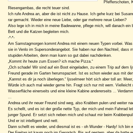
Pfefferschoten, 
Riesengambas, die recht teuer sind.
Ich rufe Andrea an, aber die ist nicht zu Hause. Ich gehe kurz bei Susann
rar gemacht. Wieder eine neue Liebe, oder gar mehrere neue Lieben?
Also lege ich in mich in meine Badewanne, pflege mich, will danach ein
Bett und die Katzen begleiten mich.
-*-*-
Am Samstagmorgen kommt Andrea mit einem neuen Typen vorbei. Was Fes
sie in Venlo im Supersonderangebot. Sie haben nur den Nachteil, dass m
stupiden Arbeiten, denn man kann so gut dabei nachdenken.
„Kommt ihr heute zum Essen? ich mache Pizza.“
„Och schade! Wir sind auf ein Boot eingeladen, zu einem Trip auf dem Ijss
Freund gerade im Garten herumspaziert. Ist es schon wieder aus mit de
„Kannst es dir ja noch überlegen.“ Ijsselmeer hört sich aber toll an: Me
Würde ich auch mal wieder gerne hin. Fragt sich nur mit wem. Vielleicht 
Wasserfläche einerseits und eine kleine Kabine andererseits ... Verdam
...
Andrea und ihr neuer Freund sind weg, also Krabben pulen und weiter n
Es schellt, und es ist der große nette Typ, der mich und mein Fahrrad l
junger Spund. Er setzt sich neben mich und schaut mir beim Krabbenpulen 
Und er ist intelligent und nett.
Dann schellt es wieder, und diesmal ist es - oh Wunder - Hardy! Ich bi
Der Freitag ist kaum noch im Gespräch. Bis auf gestern, aber da hatte 