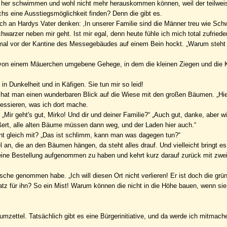
nd her schwimmen und wohl nicht mehr herauskommen können, weil der teilwei
hs eine Ausstiegsmöglichkeit finden? Denn die gibt es.
an Hardys Vater denken: ‚In unserer Familie sind die Männer treu wie Schw
arzer neben mir geht. Ist mir egal, denn heute fühle ich mich total zufriede
mal vor der Kantine des Messegebäudes auf einem Bein hockt. „Warum steht e
nd von einem Mäuerchen umgebene Gehege, in dem die kleinen Ziegen und die
in Dunkelheit und in Käfigen. Sie tun mir so leid!
s hat man einen wunderbaren Blick auf die Wiese mit den großen Bäumen. „Hier
ressieren, was ich dort mache.
Mir geht's gut, Mirko! Und dir und deiner Familie?“ „Auch gut, danke, aber wi
ßert, alle alten Bäume müssen dann weg, und der Laden hier auch.“
nt gleich mit? „Das ist schlimm, kann man was dagegen tun?“
 an, die an den Bäumen hängen, da steht alles drauf. Und vielleicht bringt es
 meine Bestellung aufgenommen zu haben und kehrt kurz darauf zurück mit zwe
sche genommen habe. „Ich will diesen Ort nicht verlieren! Er ist doch die grü
tz für ihn? So ein Mist! Warum können die nicht in die Höhe bauen, wenn si
umzettel. Tatsächlich gibt es eine Bürgerinitiative, und da werde ich mitmach