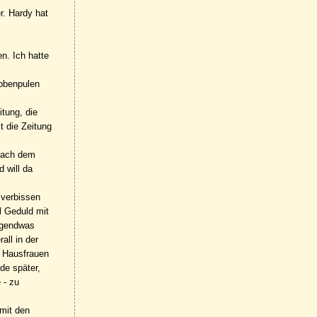
r. Hardy hat
n. Ich hatte
abbenpulen
itung, die
t die Zeitung
 nach dem
 will da
 verbissen
l Geduld mit
irgendwas
all in der
e Hausfrauen
de später,
 - zu
 mit den