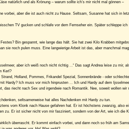
Käse natürlich und als Krönung – warum sollte ich’s mir nicht mal gönnen –
e vorbei, aber die ist auch nicht zu Hause. Seltsam, Susanne hat sich in letz
 bisschen TV gucken und schlafe vor dem Fernseher ein. Später schleppe ich
tes? Bin gespannt, wie lange das hält. Sie hat zwei Kilo Krabben mitgebr
an sie noch pulen muss. Eine langwierige Arbeit ist das, aber manchmal mag
elmeer, aber ich weiß noch nicht richtig ...“ Das sagt Andrea leise zu mir, a
m Kerl?
er, Strand, Holland, Pommes, Frikandel Spezial, Sonnenbrände - oder schlechte
mit Hardy? Ich muss vor mich hinprusten ... Ich und Hardy auf dem Ijsselmeer
mt, das riecht nach Sex und irgendwie nach Romantik. Nee, soweit wollen wir 
achdenken, seltsamerweise hat alles Nachdenken mit Hardy zu tun.
etztens vom Klonk nach Hause gefahren hat. Er ist höchstens zwanzig, also e
zu. Er ist sicher nicht von mir fasziniert, sondern von der Art, wie ich die 
n wirklich überrascht. Er kommt einfach vorbei, und dann noch so früh am Sa
er ja was anderes vor. Ha! Was wohl?