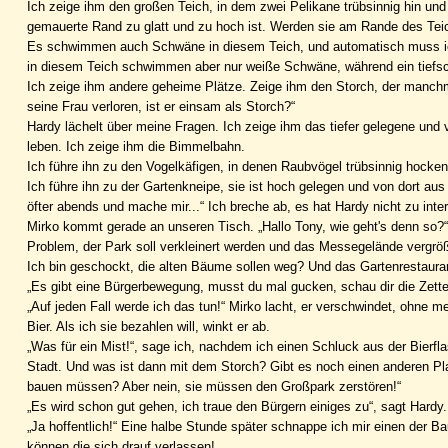
Ich zeige ihm den großen Teich, in dem zwei Pelikane trübsinnig hin u
gemauerte Rand zu glatt und zu hoch ist. Werden sie am Rande des Teic
Es schwimmen auch Schwäne in diesem Teich, und automatisch muss ich 
in diesem Teich schwimmen aber nur weiße Schwäne, während ein tiefschw
Ich zeige ihm andere geheime Plätze. Zeige ihm den Storch, der manch
seine Frau verloren, ist er einsam als Storch?“
Hardy lächelt über meine Fragen. Ich zeige ihm das tiefer gelegene u
leben. Ich zeige ihm die Bimmelbahn.
Ich führe ihn zu den Vogelkäfigen, in denen Raubvögel trübsinnig hocken 
Ich führe ihn zu der Gartenkneipe, sie ist hoch gelegen und von dort au
öfter abends und mache mir...“ Ich breche ab, es hat Hardy nicht zu inte
Mirko kommt gerade an unseren Tisch. „Hallo Tony, wie geht's denn so?“ „
Problem, der Park soll verkleinert werden und das Messegelände vergrö
Ich bin geschockt, die alten Bäume sollen weg? Und das Gartenrestaura
„Es gibt eine Bürgerbewegung, musst du mal gucken, schau dir die Zettel
„Auf jeden Fall werde ich das tun!“ Mirko lacht, er verschwindet, ohne
Bier. Als ich sie bezahlen will, winkt er ab.
„Was für ein Mist!“, sage ich, nachdem ich einen Schluck aus der Bierfla
Stadt. Und was ist dann mit dem Storch? Gibt es noch einen anderen Pla
bauen müssen? Aber nein, sie müssen den Großpark zerstören!“
„Es wird schon gut gehen, ich traue den Bürgern einiges zu“, sagt Hardy.
„Ja hoffentlich!“ Eine halbe Stunde später schnappe ich mir einen der Ba
können die sich drauf verlassen!