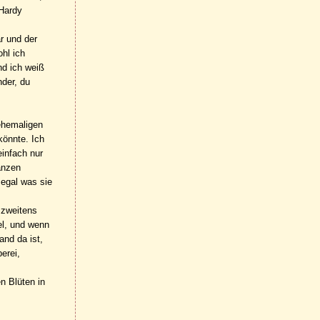
 Hardy
r und der
hl ich
nd ich weiß
nder, du
 ehemaligen
könnte. Ich
einfach nur
anzen
 egal was sie
 zweitens
el, und wenn
and da ist,
erei,
n Blüten in