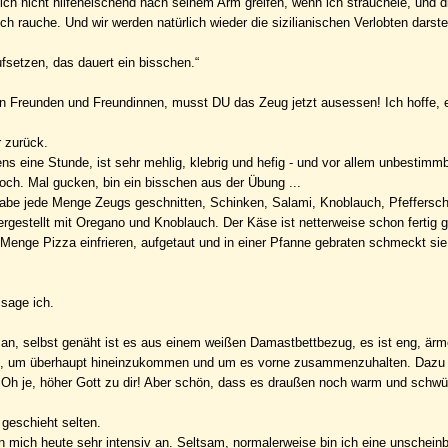
 ich nicht hilfeheischend nach seinem Arm greifen, wenn ich strauchele, und 
 rauche. Und wir werden natürlich wieder die sizilianischen Verlobten darste
ufsetzen, das dauert ein bisschen.“
en Freunden und Freundinnen, musst DU das Zeug jetzt ausessen! Ich hoffe, e
 zurück.
s eine Stunde, ist sehr mehlig, klebrig und hefig - und vor allem unbestimm
och. Mal gucken, bin ein bisschen aus der Übung ...
 habe jede Menge Zeugs geschnitten, Schinken, Salami, Knoblauch, Pfeffersch
gestellt mit Oregano und Knoblauch. Der Käse ist netterweise schon fertig g
enge Pizza einfrieren, aufgetaut und in einer Pfanne gebraten schmeckt sie
 sage ich.
 an, selbst genäht ist es aus einem weißen Damastbettbezug, es ist eng, ärm
en, um überhaupt hineinzukommen und um es vorne zusammenzuhalten. Dazu 
Oh je, höher Gott zu dir! Aber schön, dass es draußen noch warm und schwül
 geschieht selten.
 mich heute sehr intensiv an. Seltsam, normalerweise bin ich eine unschein