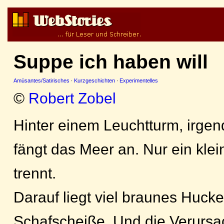
Suppe ich haben will
Amüsantes/Satirisches
·
Kurzgeschichten
·
Experimentelles
©
Robert Zobel
Hinter einem Leuchtturm, irge
fängt das Meer an. Nur ein klei
trennt.
Darauf liegt viel braunes Hucke
Schafscheiße. Und die Verursa