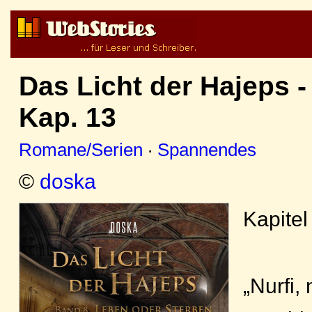
Das Licht der Hajeps 
Kap. 13
Romane/Serien
·
Spannendes
©
doska
Kapitel
„Nurfi, 