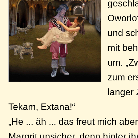
geschlaf
Oworlo
und sch
mit beh
um. „Zw
zum er
langer 
Tekam, Extana!“
„He ... äh ... das freut mich abe
Margrit unsicher, denn hinter i