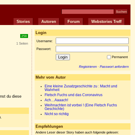
Stories
Autoren
Forum
Webstories Treff
Login
258
Username:
1 Seiten
Passwort:
Permanent
Registrieren
·
Passwort anfordern
Mehr vom Autor
Eine kleine Zusatzgeschichte zu : Macht und
Wahrheit
Fletsch Fuchs und das Coronavirus
nnst du diese
Ach....Aaaach!
Weihnachten ist vorbei ! (Eine Fletsch Fuchs
Geschichte)
Nicht so richtig
n.
Empfehlungen
Andere Leser dieser Story haben auch folgende gelesen: