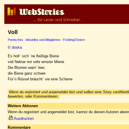
Voll
Poetisches
·
Aktuelles und Alltägliches
·
Frühling/Ostern
©
doska
Es holt` sich ´ne fleißige Biene
viel Nektar mir sehr ernster Miene
Die Blumen warn` leer,
die Biene ganz schwer.
Für`n Rüssel bräucht` sie eine Schiene
Wenn du registriert und angemeldet bist und selbst eine Story veröffentl
bewerten, oder Kommentieren.
Weitere Aktionen
Wenn du registriert und angemeldet bist, kannst du diesen Autoren abonn
Ausdrucken
Kommentare