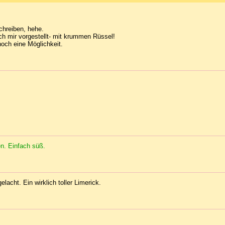
schreiben, hehe.
h mir vorgestellt- mit krummen Rüssel!
och eine Möglichkeit.
en. Einfach süß.
lacht. Ein wirklich toller Limerick.