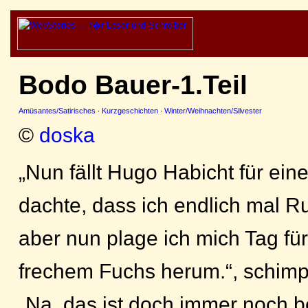
Bodo Bauer-1.Teil
Amüsantes/Satirisches
·
Kurzgeschichten
·
Winter/Weihnachten/Silvester
©
doska
„Nun fällt Hugo Habicht für ein
dachte, dass ich endlich mal 
aber nun plage ich mich Tag für
frechem Fuchs herum.“, schimp
„Na, das ist doch immer noch b