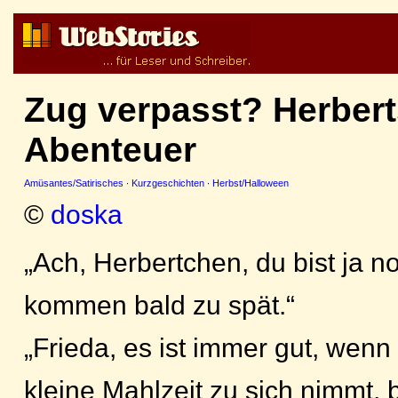
Zug verpasst? Herbert
Abenteuer
Amüsantes/Satirisches
·
Kurzgeschichten
·
Herbst/Halloween
©
doska
„Ach, Herbertchen, du bist ja n
kommen bald zu spät.“
„Frieda, es ist immer gut, wen
kleine Mahlzeit zu sich nimmt, b