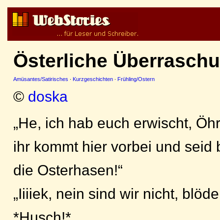
Österliche Überraschun
Amüsantes/Satirisches
·
Kurzgeschichten
·
Frühling/Ostern
©
doska
„He, ich hab euch erwischt, Ö
ihr kommt hier vorbei und seid
die Osterhasen!“
„Iiiiek, nein sind wir nicht, blöd
*Husch!*