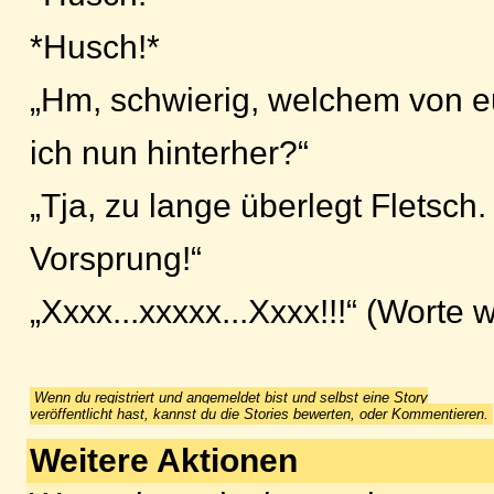
*Husch!*
„Hm, schwierig, welchem von e
ich nun hinterher?“
„Tja, zu lange überlegt Fletsch
Vorsprung!“
„Xxxx...xxxxx...Xxxx!!!“ (Worte 
Wenn du registriert und angemeldet bist und selbst eine Story
veröffentlicht hast, kannst du die Stories bewerten, oder Kommentieren.
Weitere Aktionen