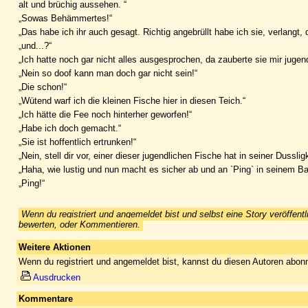
alt und brüchig aussehen. “
„Sowas Behämmertes!“
„Das habe ich ihr auch gesagt. Richtig angebrüllt habe ich sie, verlangt, 
„und...?“
„Ich hatte noch gar nicht alles ausgesprochen, da zauberte sie mir jugend
„Nein so doof kann man doch gar nicht sein!“
„Die schon!“
„Wütend warf ich die kleinen Fische hier in diesen Teich.“
„Ich hätte die Fee noch hinterher geworfen!“
„Habe ich doch gemacht.“
„Sie ist hoffentlich ertrunken!“
„Nein, stell dir vor, einer dieser jugendlichen Fische hat in seiner Dussli
„Haha, wie lustig und nun macht es sicher ab und an `Ping` in seinem Ba
„Ping!“
Wenn du registriert und angemeldet bist und selbst eine Story veröffentl
bewerten, oder Kommentieren.
Weitere Aktionen
Wenn du registriert und angemeldet bist, kannst du diesen Autoren abonn
Ausdrucken
Kommentare