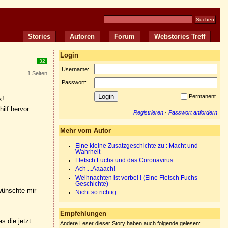
Stories
Autoren
Forum
Webstories Treff
Login
32
Username:
1 Seiten
Passwort:
Permanent
k!
lf hervor...
Registrieren
·
Passwort anfordern
Mehr vom Autor
Eine kleine Zusatzgeschichte zu : Macht und
Wahrheit
Fletsch Fuchs und das Coronavirus
Ach....Aaaach!
Weihnachten ist vorbei ! (Eine Fletsch Fuchs
Geschichte)
 wünschte mir
Nicht so richtig
Empfehlungen
s die jetzt
Andere Leser dieser Story haben auch folgende gelesen: