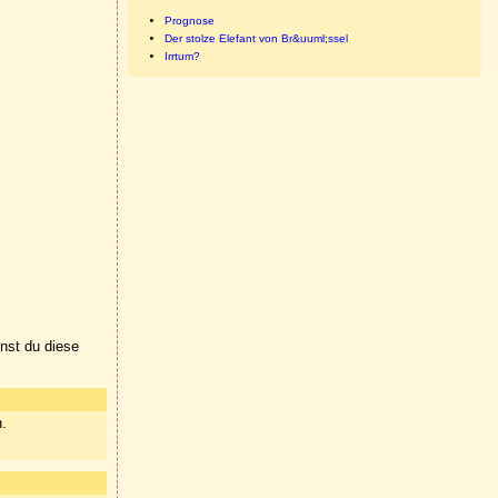
Prognose
Der stolze Elefant von Br&uuml;ssel
Irrtum?
nnst du diese
n.