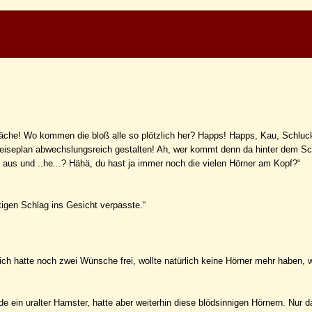
läche! Wo kommen die bloß alle so plötzlich her? Happs! Happs, Kau, Schluc
peiseplan abwechslungsreich gestalten! Ah, wer kommt denn da hinter dem Schi
p aus und ..he...? Hähä, du hast ja immer noch die vielen Hörner am Kopf?“
ftigen Schlag ins Gesicht verpasste.“
 ich hatte noch zwei Wünsche frei, wollte natürlich keine Hörner mehr haben,
de ein uralter Hamster, hatte aber weiterhin diese blödsinnigen Hörnern. Nur da