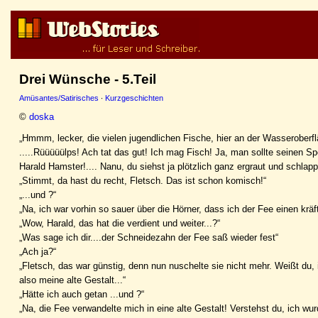
Drei Wünsche - 5.Teil
Amüsantes/Satirisches
·
Kurzgeschichten
©
doska
„Hmmm, lecker, die vielen jugendlichen Fische, hier an der Wasseroberf
.....Rüüüüülps! Ach tat das gut! Ich mag Fisch! Ja, man sollte seinen S
Harald Hamster!.... Nanu, du siehst ja plötzlich ganz ergraut und schlap
„Stimmt, da hast du recht, Fletsch. Das ist schon komisch!“
„...und ?“
„Na, ich war vorhin so sauer über die Hörner, dass ich der Fee einen krä
„Wow, Harald, das hat die verdient und weiter...?“
„Was sage ich dir....der Schneidezahn der Fee saß wieder fest“
„Ach ja?“
„Fletsch, das war günstig, denn nun nuschelte sie nicht mehr. Weißt du,
also meine alte Gestalt...“
„Hätte ich auch getan ...und ?“
„Na, die Fee verwandelte mich in eine alte Gestalt! Verstehst du, ich wur