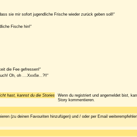
dass sie mir sofort jugendliche Frische wieder zurück geben soll!“
liche Fische hin!“
gkeit die Fee gefressen!“
uch! Oh, oh ....Xxxße...?!!“
icht hast, kannst du die Stories
Wenn du registriert und angemeldet bist, ka
Story kommentieren.
ieren (zu deinen Favouriten hinzufügen) und / oder per Email weiterempfehle