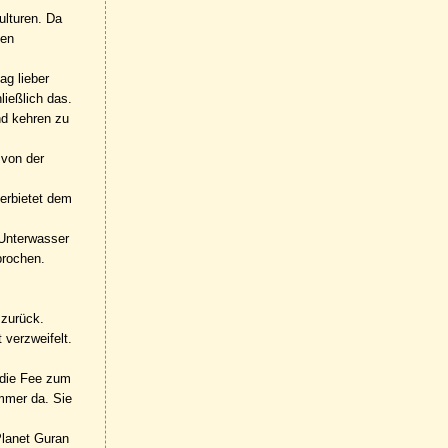
ulturen. Da
hen
ag lieber
ießlich das.
nd kehren zu
 von der
verbietet dem
 Unterwasser
brochen.
 zurück.
 verzweifelt.
r die Fee zum
ammer da. Sie
Planet Guran