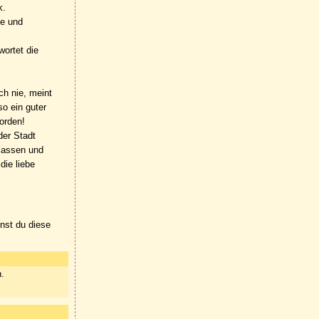
k.
ee und
wortet die
ch nie, meint
so ein guter
orden!
der Stadt
rlassen und
die liebe
nnst du diese
n.