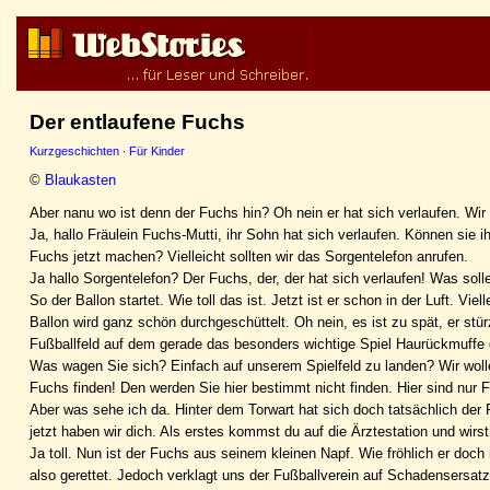
Der entlaufene Fuchs
Kurzgeschichten
·
Für Kinder
©
Blaukasten
Aber nanu wo ist denn der Fuchs hin? Oh nein er hat sich verlaufen. Wir 
Ja, hallo Fräulein Fuchs-Mutti, ihr Sohn hat sich verlaufen. Können sie 
Fuchs jetzt machen? Vielleicht sollten wir das Sorgentelefon anrufen.
Ja hallo Sorgentelefon? Der Fuchs, der, der hat sich verlaufen! Was sol
So der Ballon startet. Wie toll das ist. Jetzt ist er schon in der Luft. 
Ballon wird ganz schön durchgeschüttelt. Oh nein, es ist zu spät, er stür
Fußballfeld auf dem gerade das besonders wichtige Spiel Haurückmuffe 
Was wagen Sie sich? Einfach auf unserem Spielfeld zu landen? Wir wollen
Fuchs finden! Den werden Sie hier bestimmt nicht finden. Hier sind nur 
Aber was sehe ich da. Hinter dem Torwart hat sich doch tatsächlich der
jetzt haben wir dich. Als erstes kommst du auf die Ärztestation und wirst
Ja toll. Nun ist der Fuchs aus seinem kleinen Napf. Wie fröhlich er doch i
also gerettet. Jedoch verklagt uns der Fußballverein auf Schadensersatz