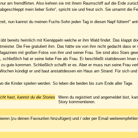
ie nur am fremdflirten. Also kehren sie mit ihrem Raumschiff auf die Erde zurüc
 abgeschleppt mein lieber Sohn“, spricht sie und freut sich. Sie umarmt die F
hzeit, nun kannst du meinen Fuchs-Sohn jeden Tag in diesen Napf füttern!“ ant
 übt bereits heimlich mit Kienäppeln welche er ihm Wald findet. Das klappt do
eister. Die Fee gratuliert ihm. Das hätte sie von ihm nicht gedacht dass er 
Magazinen mit großen Fotos von ihm und seiner Frau. Sie sind also Stars gew
, schließlich hat er seine liebe Fee als Frau. Er beschließt stattdessen Iman 
zu gute kommen. Schließlich schafft er es. Aber er muss nun seine Frau ve
 Wochen kündigt er und baut anstattdessen ein Haus am Strand. Für sich und 
o die Kinder spielen werden. So leben die beiden bis zum Ende aller Tage.
icht hast, kannst du die Stories
Wenn du registriert und angemeldet bist, ka
Story kommentieren.
ieren (zu deinen Favouriten hinzufügen) und / oder per Email weiterempfehle