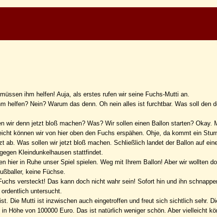
müssen ihm helfen! Auja, als erstes rufen wir seine Fuchs-Mutti an.
ihm helfen? Nein? Warum das denn. Oh nein alles ist furchtbar. Was soll den 
len wir denn jetzt bloß machen? Was? Wir sollen einen Ballon starten? Okay. 
Vielleicht können wir von hier oben den Fuchs erspähen. Ohje, da kommt ein Stur
zt ab. Was sollen wir jetzt bloß machen. Schließlich landet der Ballon auf ei
gegen Kleindunkelhausen stattfindet.
 hier in Ruhe unser Spiel spielen. Weg mit Ihrem Ballon! Aber wir wollten d
Fußballer, keine Füchse.
 Fuchs versteckt! Das kann doch nicht wahr sein! Sofort hin und ihn schnapp
 ordentlich untersucht.
st. Die Mutti ist inzwischen auch eingetroffen und freut sich sichtlich sehr. Di
 in Höhe von 100000 Euro. Das ist natürlich weniger schön. Aber vielleicht kö