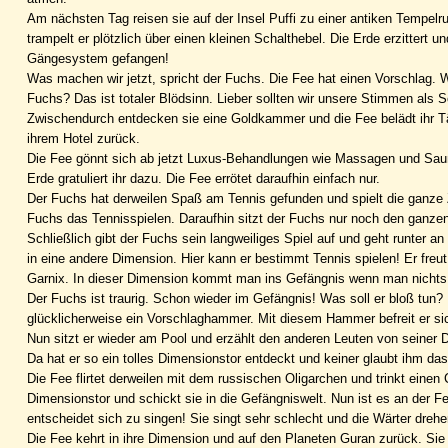
Am nächsten Tag reisen sie auf der Insel Puffi zu einer antiken Tempel
trampelt er plötzlich über einen kleinen Schalthebel. Die Erde erzittert 
Gängesystem gefangen!
Was machen wir jetzt, spricht der Fuchs. Die Fee hat einen Vorschlag. W
Fuchs? Das ist totaler Blödsinn. Lieber sollten wir unsere Stimmen al
Zwischendurch entdecken sie eine Goldkammer und die Fee belädt ihr T
ihrem Hotel zurück.
Die Fee gönnt sich ab jetzt Luxus-Behandlungen wie Massagen und Saun
Erde gratuliert ihr dazu. Die Fee errötet daraufhin einfach nur.
Der Fuchs hat derweilen Spaß am Tennis gefunden und spielt die ganze Ze
Fuchs das Tennisspielen. Daraufhin sitzt der Fuchs nur noch den ganzen
Schließlich gibt der Fuchs sein langweiliges Spiel auf und geht runter a
in eine andere Dimension. Hier kann er bestimmt Tennis spielen! Er freu
Garnix. In dieser Dimension kommt man ins Gefängnis wenn man nichts a
Der Fuchs ist traurig. Schon wieder im Gefängnis! Was soll er bloß tun? N
glücklicherweise ein Vorschlaghammer. Mit diesem Hammer befreit er sich
Nun sitzt er wieder am Pool und erzählt den anderen Leuten von seiner D
Da hat er so ein tolles Dimensionstor entdeckt und keiner glaubt ihm das
Die Fee flirtet derweilen mit dem russischen Oligarchen und trinkt einen
Dimensionstor und schickt sie in die Gefängniswelt. Nun ist es an der 
entscheidet sich zu singen! Sie singt sehr schlecht und die Wärter dreh
Die Fee kehrt in ihre Dimension und auf den Planeten Guran zurück. Sie