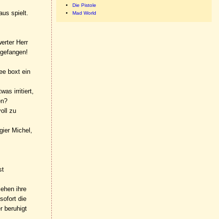
Die Pistole
aus spielt.
Mad World
erter Herr
 gefangen!
ee boxt ein
as irritiert,
en?
oll zu
gier Michel,
st
iehen ihre
sofort die
r beruhigt