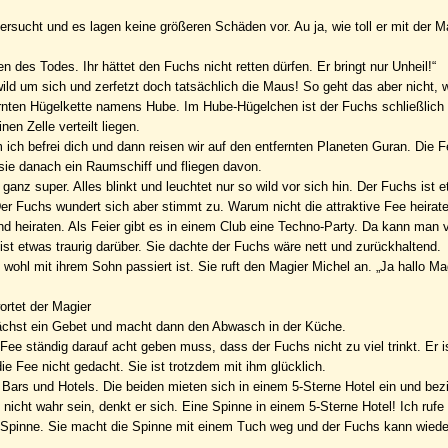
ersucht und es lagen keine größeren Schäden vor. Au ja, wie toll er mit der M
 des Todes. Ihr hättet den Fuchs nicht retten dürfen. Er bringt nur Unheil!“
 wild um sich und zerfetzt doch tatsächlich die Maus! So geht das aber nicht, w
fernten Hügelkette namens Hube. Im Hube-Hügelchen ist der Fuchs schließlich
en Zelle verteilt liegen.
ich befrei dich und dann reisen wir auf den entfernten Planeten Guran. Die F
 sie danach ein Raumschiff und fliegen davon.
anz super. Alles blinkt und leuchtet nur so wild vor sich hin. Der Fuchs ist etw
. Der Fuchs wundert sich aber stimmt zu. Warum nicht die attraktive Fee heirat
d heiraten. Als Feier gibt es in einem Club eine Techno-Party. Da kann man v
ist etwas traurig darüber. Sie dachte der Fuchs wäre nett und zurückhaltend.
ohl mit ihrem Sohn passiert ist. Sie ruft den Magier Michel an. „Ja hallo Ma
ortet der Magier
unächst ein Gebet und macht dann den Abwasch in der Küche.
ee ständig darauf acht geben muss, dass der Fuchs nicht zu viel trinkt. Er i
 Fee nicht gedacht. Sie ist trotzdem mit ihm glücklich.
che Bars und Hotels. Die beiden mieten sich in einem 5-Sterne Hotel ein und bez
cht wahr sein, denkt er sich. Eine Spinne in einem 5-Sterne Hotel! Ich rufe 
e Spinne. Sie macht die Spinne mit einem Tuch weg und der Fuchs kann wiede