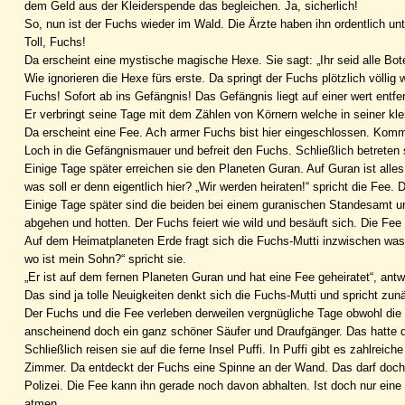
dem Geld aus der Kleiderspende das begleichen. Ja, sicherlich!
So, nun ist der Fuchs wieder im Wald. Die Ärzte haben ihn ordentlich unt
Toll, Fuchs!
Da erscheint eine mystische magische Hexe. Sie sagt: „Ihr seid alle Boten
Wie ignorieren die Hexe fürs erste. Da springt der Fuchs plötzlich völlig
Fuchs! Sofort ab ins Gefängnis! Das Gefängnis liegt auf einer wert ent
Er verbringt seine Tage mit dem Zählen von Körnern welche in seiner klein
Da erscheint eine Fee. Ach armer Fuchs bist hier eingeschlossen. Komm 
Loch in die Gefängnismauer und befreit den Fuchs. Schließlich betreten
Einige Tage später erreichen sie den Planeten Guran. Auf Guran ist alles g
was soll er denn eigentlich hier? „Wir werden heiraten!“ spricht die Fee
Einige Tage später sind die beiden bei einem guranischen Standesamt un
abgehen und hotten. Der Fuchs feiert wie wild und besäuft sich. Die Fee 
Auf dem Heimatplaneten Erde fragt sich die Fuchs-Mutti inzwischen was w
wo ist mein Sohn?“ spricht sie.
„Er ist auf dem fernen Planeten Guran und hat eine Fee geheiratet“, antw
Das sind ja tolle Neuigkeiten denkt sich die Fuchs-Mutti und spricht z
Der Fuchs und die Fee verleben derweilen vergnügliche Tage obwohl die F
anscheinend doch ein ganz schöner Säufer und Draufgänger. Das hatte die
Schließlich reisen sie auf die ferne Insel Puffi. In Puffi gibt es zahlrei
Zimmer. Da entdeckt der Fuchs eine Spinne an der Wand. Das darf doch ni
Polizei. Die Fee kann ihn gerade noch davon abhalten. Ist doch nur ein
atmen.