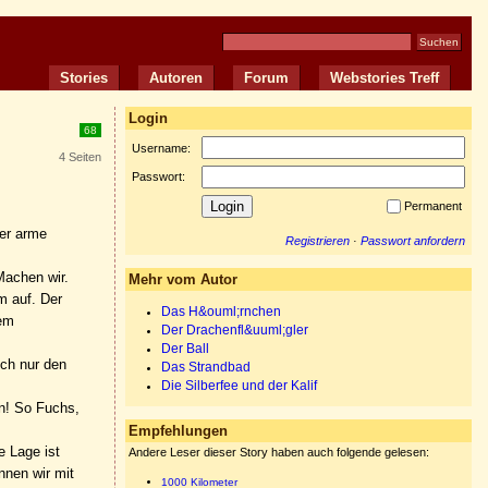
Stories
Autoren
Forum
Webstories Treff
Login
68
Username:
4 Seiten
Passwort:
Permanent
der arme
Registrieren
·
Passwort anfordern
Machen wir.
Mehr vom Autor
m auf. Der
Das H&ouml;rnchen
nem
Der Drachenfl&uuml;gler
Der Ball
och nur den
Das Strandbad
Die Silberfee und der Kalif
en! So Fuchs,
Empfehlungen
e Lage ist
Andere Leser dieser Story haben auch folgende gelesen:
nnen wir mit
1000 Kilometer