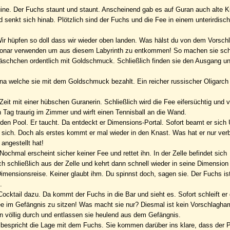
ruine. Der Fuchs staunt und staunt. Anscheinend gab es auf Guran auch alte K
und senkt sich hinab. Plötzlich sind der Fuchs und die Fee in einem unterirdisc
ir hüpfen so doll dass wir wieder oben landen. Was hälst du von dem Vorschl
s Sonar verwenden um aus diesem Labyrinth zu entkommen! So machen sie schl
äschchen ordentlich mit Goldschmuck. Schließlich finden sie den Ausgang u
a welche sie mit dem Goldschmuck bezahlt. Ein reicher russischer Oligarch
it mit einer hübschen Guranerin. Schließlich wird die Fee eifersüchtig und 
 Tag traurig im Zimmer und wirft einen Tennisball an die Wand.
n den Pool. Er taucht. Da entdeckt er Dimensions-Portal. Sofort beamt er sich
t sich. Doch als erstes kommt er mal wieder in den Knast. Was hat er nur ver
ngestellt hat!
ochmal erscheint sicher keiner Fee und rettet ihn. In der Zelle befindet sich
 schließlich aus der Zelle und kehrt dann schnell wieder in seine Dimension
imensionsreise. Keiner glaubt ihm. Du spinnst doch, sagen sie. Der Fuchs ist
.
 Cocktail dazu. Da kommt der Fuchs in die Bar und sieht es. Sofort schleift e
Fee im Gefängnis zu sitzen! Was macht sie nur? Diesmal ist kein Vorschlagh
en völlig durch und entlassen sie heulend aus dem Gefängnis.
 bespricht die Lage mit dem Fuchs. Sie kommen darüber ins klare, dass der 