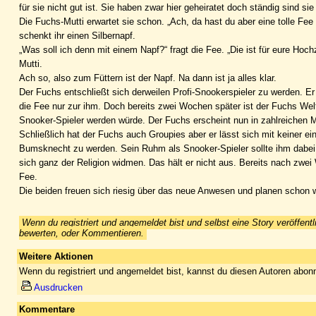
für sie nicht gut ist. Sie haben zwar hier geheiratet doch ständig sind s
Die Fuchs-Mutti erwartet sie schon. „Ach, da hast du aber eine tolle Fee
schenkt ihr einen Silbernapf.
„Was soll ich denn mit einem Napf?“ fragt die Fee. „Die ist für eure Hoc
Mutti.
Ach so, also zum Füttern ist der Napf. Na dann ist ja alles klar.
Der Fuchs entschließt sich derweilen Profi-Snookerspieler zu werden. Er
die Fee nur zur ihm. Doch bereits zwei Wochen später ist der Fuchs Weltm
Snooker-Spieler werden würde. Der Fuchs erscheint nun in zahlreichen 
Schließlich hat der Fuchs auch Groupies aber er lässt sich mit keiner ein
Bumsknecht zu werden. Sein Ruhm als Snooker-Spieler sollte ihm dabei 
sich ganz der Religion widmen. Das hält er nicht aus. Bereits nach zwei
Fee.
Die beiden freuen sich riesig über das neue Anwesen und planen schon w
Wenn du registriert und angemeldet bist und selbst eine Story veröffentl
bewerten, oder Kommentieren.
Weitere Aktionen
Wenn du registriert und angemeldet bist, kannst du diesen Autoren abonn
Ausdrucken
Kommentare