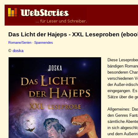
Das Licht der Hajeps - XXL Leseproben (eboo
Romane/Serien
·
Spannendes
©
doska
Diese Leseproben
bändigen Romanr
besonderen Chara
verschiedenen Vö
der Außer-irdisc
eingegangen. Es 
Sätze über die g
Allgemeines: Das
den Genres Fanta
sämtliche Abenteu
in sich abgeschl
und dem Außeriri