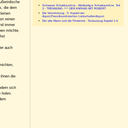
ußerirdische
Schwarze Schw&auml;ne - Wei&szlig;e Schw&auml;ne, Teil
s, die dem
3 - TRENNUNG -*-*- DER ANFANG MIT ROBERT
leinen
Die Vernehmung - 5. Kapitel der
&quot;Franz&ouml;sischen Liebschaften&quot;
on reinen
Der alte Mann und die Finsternis - Textauszug Kapitel 1-4
and immer
ben möchte,
hst
er auch
nichten,
 ihnen die
ndern sich
e holen.
 dem