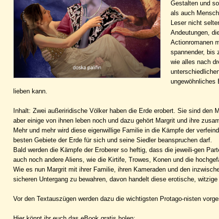
Gestalten und so
als auch Mensche
Leser nicht selt
Andeutungen, die 
Actionromanen mi
spannender, bis
wie alles nach d
unterschiedliche
ungewöhnliches 
lieben kann.
Inhalt: Zwei außeriridische Völker haben die Erde erobert. Sie sind den
aber einige von ihnen leben noch und dazu gehört Margrit und ihre zusa
Mehr und mehr wird diese eigenwillige Familie in die Kämpfe der verfeind
besten Gebiete der Erde für sich und seine Siedler beanspruchen darf.
Bald werden die Kämpfe der Eroberer so heftig, dass die jeweili-gen Par
auch noch andere Aliens, wie die Kirtife, Trowes, Konen und die hochgefä
Wie es nun Margrit mit ihrer Familie, ihren Kameraden und den inzwisc
sicheren Untergang zu bewahren, davon handelt diese erotische, witzi
Vor den Textauszügen werden dazu die wichtigsten Protago-nisten vorgest
Hier könnt ihr euch das eBook gratis holen: