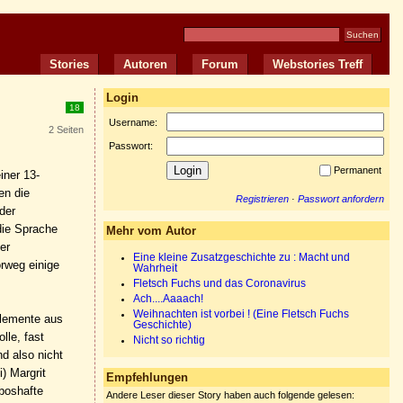
Stories
Autoren
Forum
Webstories Treff
Login
18
Username:
2 Seiten
Passwort:
Permanent
iner 13-
en die
Registrieren
·
Passwort anfordern
der
die Sprache
Mehr vom Autor
er
Eine kleine Zusatzgeschichte zu : Macht und
orweg einige
Wahrheit
Fletsch Fuchs und das Coronavirus
Ach....Aaaach!
Weihnachten ist vorbei ! (Eine Fletsch Fuchs
Elemente aus
Geschichte)
lle, fast
Nicht so richtig
nd also nicht
) Margrit
Empfehlungen
boshafte
Andere Leser dieser Story haben auch folgende gelesen: