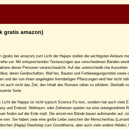
k gratis amazon)
 (gratis bei amazon) zum Licht der Hajeps stellen die wichtigsten Akteure me
eihe vor. Mit entsprechenden Textauszügen aus verschiedenen Bänden werd
ktere dieser Personen veranschaulicht. Auf das unterschiedli-che Aussehen 
lker, deren Gerätschaften, Waf-fen, Bauten und Fortbewegungsmittel sowie 
hen und der von ihnen angelegten fremdartigen Pflanzungen wird hier nicht näh
ist auch nicht das Ziel, den Inhalt des Romans näher zu erklären. Deshalb v
esamte Serie.
 Licht der Hajeps ist nicht typisch Science Fic-tion, sondern hat auch viele 
sy und Endzeit. Weltraum- oder Zeitreisen spielen nur eine untergeordnete Ro
er finden auf der Erde statt. Die einzel-nen Bände bauen aufeinander auf, si
os-sen. Sie haben zwar eine große Liebe zwischen der Menschenfrau (Lumanti
dischen (Hajep) Oworlotep zum Grundthema, aber auch viele andere Helden, 