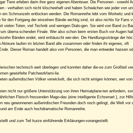
gar Tiere erleben darin ihre ganz eigenen Abenteuer. Die Personen - sowohl A
n - verhalten sich nicht klischeehaft und haben Schwächen wie jeder von un
en ein Schmunzeln entlocken werden. Die Romanreihe lebt vom Wortwitz und k
für den Fortgang der einzelnen Bände wichtig sind, ist also nichts für Fans v
t vielen Toten, viel Technik und wenigen Dialo-gen. Sie wird von Band zu B
 zum überra-schenden Finale. Wer also schon beim ersten Buch vor Augen ha
reizehn Bänden endet, wird enttäuscht wer-den. Die Handlungsstränge der höc
n Akteure laufen im letzten Band alle zusammen oder finden ihr eigenes, oft
Ende. Dieser Roman handelt also von Personen, die man entweder hassen od
 Menschen technisch weit überlegen und konnten daher die-se zum Großteil ver
mmen gewürfelte Patchworkfami-lie.
eten außerirdischen Völker verwickelt, die sich nicht einigen können, wer von
teien nicht nur größere Unterstützung von ihren Heimatplane-ten anfordern, so
hrlichen Fleisch fressenden Mago-das (eine intelligente Echsenart ), zur Hilf
hen neu gewonnenen außerirdischen Freunden doch noch gelingt, die Welt vor
ge und am Ende auch hochdramatische Romanreihe.
ellt und zum Teil kurze einführende Erklärungen-vorangestellt.