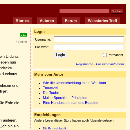
Stories
Autoren
Forum
Webstories Treff
Login
211
Username:
5 Seiten
Passwort:
Permanent
ein Erduhu,
 leben nun
Registrieren
·
Passwort anfordern
endecke.
o durchaus
Mehr vom Autor
Wie die Unterscheidung in die Welt kam
gelesen und
Traumzeit
 je“,
Die Taube
Mutter Specht hat Prinzipien
Die Erde die
Eine Hundeseele namens Beppino
Empfehlungen
em anderen.
Andere Leser dieser Story haben auch folgende gelesen:
„ich bin ein
Die Fernsehfabrik