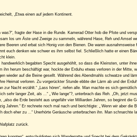
eichelt, „Etwa einen auf jedem Kontinent.
was?“, fragte der Hase in die Runde. Kamerad Otter hob die Pfote und vers
insam los um Äste und Zweige zu sammeln, während Hase, Reh und Amsel we
kere Beeren und erbat sich Honig von den Bienen. Die waren ausnahmsweise f
nnt euch denken wie schwer es ihm selbst fiel. Schließlich hatte er einen B
ht klein.
 handwerklich begabten Specht ausgehöhlt, so dass die Kleinsten, unter ihn
ihn herum beschäftigt war, hockte der Erduhu etwas verloren in der Mitte, 
gen wieder auf die Beine gesellt. Während des Abendmahls schwatze und lärm
 ihre Heimat verloren. Zu vorgerückter Stunde ebbte der Lärm ab und der Erdu
zur Nacht erzählt.“ „Lass hören“, riefen alle. Man machte es sich gemütlic
ch sehr langer Zeit, als ...“ „ Wie lange“?, unterbrach das Reh. „Oh, jetzt mu
, „also die Erde besteht aus ungefähr vier Milliarden Jahren, so beginnt die 
 Jahren.“ Er rechnete noch mal nach und berichtigte: „ Wenn wir aber die B
h doch eher zu ...“ Unerhörte Geräusche unterbrachen ihn. Man schnarchte la
hlafplatz zurück.
uhören konnten“, entschuldigten sich Wanderratte und Specht bei dem Gekränk