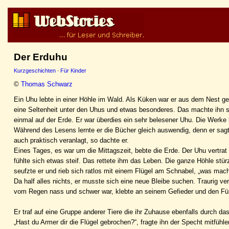
Der Erduhu
Kurzgeschichten
·
Für Kinder
©
Thomas Schwarz
Ein Uhu lebte in einer Höhle im Wald. Als Küken war er aus dem Nest gef
eine Seltenheit unter den Uhus und etwas besonderes. Das machte ihn se
einmal auf der Erde. Er war überdies ein sehr belesener Uhu. Die Werke b
Während des Lesens lernte er die Bücher gleich auswendig, denn er sag
auch praktisch veranlagt, so dachte er.
Eines Tages, es war um die Mittagszeit, bebte die Erde. Der Uhu vertrat
fühlte sich etwas steif. Das rettete ihm das Leben. Die ganze Höhle stü
seufzte er und rieb sich ratlos mit einem Flügel am Schnabel, „was mache
Da half alles nichts, er musste sich eine neue Bleibe suchen. Traurig v
vom Regen nass und schwer war, klebte an seinem Gefieder und den Füßen
Er traf auf eine Gruppe anderer Tiere die ihr Zuhause ebenfalls durch d
„Hast du Armer dir die Flügel gebrochen?“, fragte ihn der Specht mitfühle