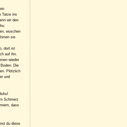
ein
 Tatze ins
enn wir den
uhu
aren, wuschen
ahmen sie
, dort ist
ch auf ihn.
ienen wieder
n Boden. Die
en. Plötzlich
er und
duhu!
vom Schmerz
innern, dass
nnst du diese