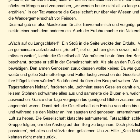
nächsten Morgen und versprachen, „wir werden heute nicht all zu lange
erzählen.“ In der Tat wanderte die Gesellschaft nur über vier Wiesen un
die Wandergemeinschaft vor Feinden.
Diesmal gab es also Maiskolben für alle. Einvernehmlich und vergnügt p
nickte einer nach dem anderen ein. Auch der Erduhu machte ein Nicker
„Wach auf du Langschläfer!“. Ein Stoß in die Seite weckte den Erduhu. 
an gemeinsam aufzubrechen. „Sofort!“, rief er, „ich bin gleich soweit, i
müssen weiter“, lachte die Gesellschaft. Wir müssen heute über den Be
beschämt, trottete er still in der Gemeinschaft mit. Als sie an den Fuß
bewältigen. Den armen Genossen zurücklassen wollte keiner. Da war gute
weiße und gelbe Schmetterlinge und Falter lustig zwischen der Gesellsc
ihre Flügel leihen würden? So könntest du über den Berg schweben. Wir w
Tagesrationen Nektar“, forderten sie, „schmiert euren Gesellen damit ein
leisem Stöhnen schwärmte alles aus und sammelte die Blüten ein, welc
ausweichen. Ganze drei Tage vergingen bis genügend Blüten zusammenget
abgeerntet waren. Damit rieb die Gesellschaft den Erduhu von oben bis u
und während sie den Nektar an ihm saugten und genossen, unternahmen 
Luft zu heben. Die Gesellschaft klatschte aufmunternd. Tatsächlich schl
Gruppe folgten, um den Anstieg auf den Berg zu beginnen. Doch plötzlic
passieren“, rief alles und stürzte dem gefallenen Uhu zu Hilfe. „Kein Nek
kehrten nicht mehr zurück.