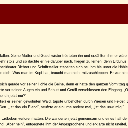
allen. Seine Mutter und Geschwister trösteten ihn und erzählten ihm er wäre 
hr stolz und so dachte er nie darüber nach, fliegen zu lernen, denn Erduhus
erühmter Dichter und Schriftsteller stapelten sich bei ihm bis unter die Höhl
te sich: Was man im Kopf hat, braucht man nicht mitzuschleppen. Er war als
 sich gerade vor seiner Höhle die Beine, denn er hatte den ganzen Vormittag 
rzte vor seinen Augen ein und Schutt und Geröll verschlossen den Eingang. „Oh
 ich jetzt nur?“
erließ er seinen gewohnten Wald, tapste unbeholfen durch Wiesen und Felder. 
. „Ist das ein Elend“, seufzte er ein ums andere mal, „ist das unwürdig!“
as Erdbeben verloren hatten. Die wanderten jetzt gemeinsam und eines half d
nd. „Aber nein“, entgegnete ihm der Angesprochene und erklärte nicht uneitel, 