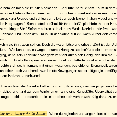
 ihn nämlich noch nie im Stich gelassen. Sie führte ihn zu einem Baum in dem 
erwegs um Blütenpollen zu sammeln. Er fuhr unbekümmert mit seiner mächtigen
urück zur Gruppe und schlug vor: „Hört zu, auch Bienen haben Flügel und w
n Berg tragen.“ „Bienen sind berühmt für ihren Fleiß“, pflichtete ihm der Erd
st ein kluger Bär.“ Sofort machten sich alle ans Werk. Nachdem sie fertig w
d Schnäbel und ließen den Erduhu in der Sonne zurück. Nach kurzer Zeit vern
kam.
in sie ihn tragen sollten. Doch die waren böse und erbost: „Dort ist der Dieb
duhu. „Wie kannst du es wagen unseren Honig zu stehlen?“und sie stürzten si
s ging, denn sein Federkleid war ganz verklebt durch den Honig, den ihm die B
ärmlich. Unbeholfen spreizte er seine Flügel und flatterte unbeholfen über de
t mochte sich doch niemand mit einem wütenden, bestohlenen Bienenvolk anleg
t unsicher, doch zusehends wurden die Bewegungen seiner Flügel gleichmäßig
nkt am Horizont verschwand.
 die anderen der Gesellschaft empört an: „Na so was, das war ja gar kein Er
hm abließ und fand auf dem Wipfel einer Tanne eine Ruhestätte. Überwältigt 
trugen, schlief er erschöpft ein, nicht ohne sich vorher wehmütig daran zu er
icht hast, kannst du die Stories
Wenn du registriert und angemeldet bist, ka