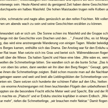
 unterwegs sein. Heute Abend wirst du genügend Zeit haben deine Geschichte
d durchquerte ein halbes Maisfeld. Die hohen Maistauden trugen reife Kolben 
ickte, schmatzte und nagte alles genüsslich an den reifen Früchten. Mit voll
chen um abends wach zu sein und seine Geschichten erzählen zu können.
Verwundert sah er sich um. Die Sonne schien ins Maisfeld und die Gruppe sch
ch fange mit der Geschichte vom Drachen und den ...“ „Freund Uhu, es ist Morg
rg, das wird eine anstrengende Wanderung von einigen Tagen. Wieder beleidig
 des Berges kamen, enthüllte sich das Drama. Der Anstieg war für den Erduhu 
r Rat teuer. Man setzte sich ins Gras und beriet sich. Währenddessen flogen
haft über die Wiese. Da hatten Specht und Hase eine Idee. „Wie wäre es, wen
ollen die Schmetterlinge bitten. Sie wandten sich an die bunte Schar. „Das k
, von oben bis unten, dann werden wir ihn über den Berg fliegen.“ Gesagt, get
he ihnen die Schmetterlinge zeigten. Bald schon musste man auf die Nachba
ragen waren und weit und breit alle Lieblingsblüten der Schmetterlinge vo
nten ein. Dann setzen sich hunderte der schönen Falter auf den Uhu, hielten 
sie enorme Anstrengungen mit ihren leuchtenden Flügeln den unbeholfenen E
eppten sie die besondere Fracht etliche Meter weit und Specht, Bär und der R
h machte es „Platsch“ und er Erduhu steckte kopfüber in einem Erdloch. „Wi
tar mehr“, riefen die Schmetterlinge, „wir brauchen mehr Nektar.“ Damit floge