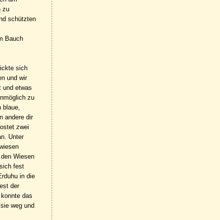
n zu
und schützten
em Bauch
ickte sich
en und wir
t und etwas
unmöglich zu
 blaue,
n andere dir
ostet zwei
an. Unter
rwiesen
n den Wiesen
sich fest
rduhu in die
est der
e konnte das
n sie weg und