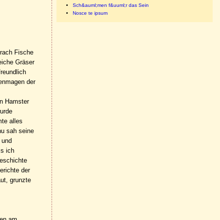
Sch&auml;men f&uuml;r das Sein
Nosce te ipsum
prach Fische
iche Gräser
reundlich
ärenmagen der
en Hamster
wurde
te alles
hu sah seine
h und
ss ich
Geschichte
erichte der
ut, grunzte
ten am