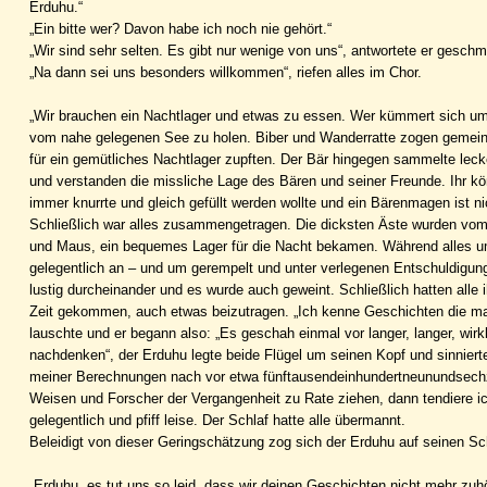
Erduhu.“
„Ein bitte wer? Davon habe ich noch nie gehört.“
„Wir sind sehr selten. Es gibt nur wenige von uns“, antwortete er geschm
„Na dann sei uns besonders willkommen“, riefen alles im Chor.
„Wir brauchen ein Nachtlager und etwas zu essen. Wer kümmert sich um 
vom nahe gelegenen See zu holen. Biber und Wanderratte zogen geme
für ein gemütliches Nachtlager zupften. Der Bär hingegen sammelte lec
und verstanden die missliche Lage des Bären und seiner Freunde. Ihr kö
immer knurrte und gleich gefüllt werden wollte und ein Bärenmagen ist nic
Schließlich war alles zusammengetragen. Die dicksten Äste wurden vom
und Maus, ein bequemes Lager für die Nacht bekamen. Während alles um 
gelegentlich an – und um gerempelt und unter verlegenen Entschuldigun
lustig durcheinander und es wurde auch geweint. Schließlich hatten alle
Zeit gekommen, auch etwas beizutragen. „Ich kenne Geschichten die man 
lauschte und er begann also: „Es geschah einmal vor langer, langer, wirkli
nachdenken“, der Erduhu legte beide Flügel um seinen Kopf und sinnierte
meiner Berechnungen nach vor etwa fünftausendeinhundertneunundsechzig
Weisen und Forscher der Vergangenheit zu Rate ziehen, dann tendiere ic
gelegentlich und pfiff leise. Der Schlaf hatte alle übermannt.
Beleidigt von dieser Geringschätzung zog sich der Erduhu auf seinen Sc
„Erduhu, es tut uns so leid, dass wir deinen Geschichten nicht mehr z