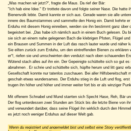
„Was machen wir jetzt?“, fragte die Maus. Da rief der Bär:
"Ich hab eine Idee." Er trottete davon und folgte seiner Nase. Die hatte
Bienenvolk lebte. Damit kannte er sich aus. Gerade waren sie alle unt
innere des Baumstammes und sammelte den Honig ein. Damit kehrte er z
Erduhu mit diesem Honig einreiben, werden sie ihn bestimmt ganz über de
begeistert bei. „Das habe ich nämlich auch in einem Buch gelesen. Du bi
sie sich an einem nahe gelegenen Bach die klebrigen Pfoten, Flügel un
ein Brausen und Summen in der Luft das rasch lauter wurde und näher 
Sie eilten zurück zum Erduhu, um den eintreffenden Bienen zu erklären woh
er“!, riefen sie und umschwirrten den verdutzt nach oben schauenden Er
Wütend stach alles auf ihn ein. Der Gepeinigte schüttelte sich so gut e
abnahmen . Er schrie und schüttelte sich, hüpfte herum und litt ganz erb
Gesellschaft konnte nur tatenlos zuschauen. Bei aller Hilfsbereitschaf
geschah etwas wundersames. Der Erduhu stieg in die Luft und flog, ers
trugen ihn höher und höher und immer weiter fort bis er als winziger Pu
Mit offenem Schnabel und Mund starrten sich Specht Hase, Reh, Bär und
Der flog unterdessen zwei Stunden am Stück bis die letzte Biene von i
und verwundert darüber, dass seine Flügel ihn wirklich durch den Himmel 
es jetzt noch weniger Erduhus auf dieser Welt gab.
Wenn du registriert und angemeldet bist und selbst eine Story veröffentl