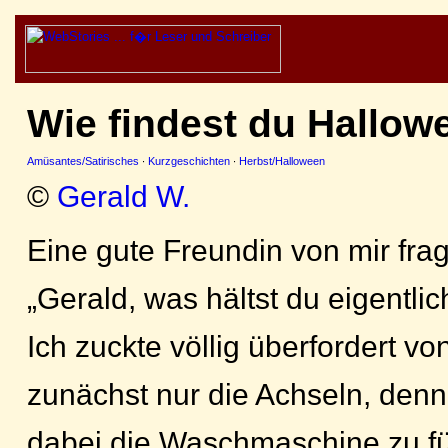
Wie findest du Hallow
Amüsantes/Satirisches
·
Kurzgeschichten
·
Herbst/Halloween
©
Gerald W.
Eine gute Freundin von mir frag
„Gerald, was hältst du eigentli
Ich zuckte völlig überfordert vo
zunächst nur die Achseln, denn
dabei die Waschmaschine zu füll