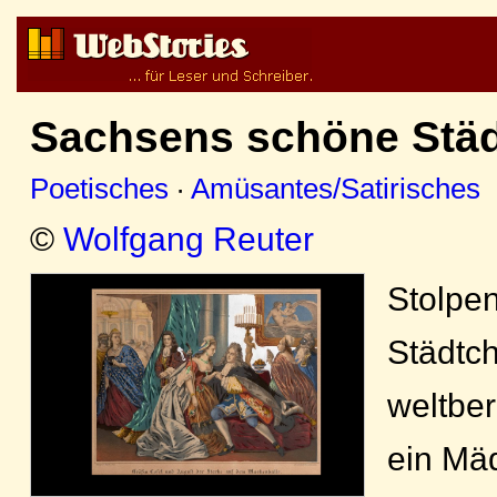
Sachsens schöne Städ
Poetisches
·
Amüsantes/Satirisches
©
Wolfgang Reuter
Stolpen
Städtc
weltbe
ein Mä