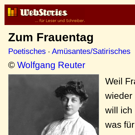
Zum Frauentag
Poetisches
·
Amüsantes/Satirisches
©
Wolfgang Reuter
Weil F
wieder i
will ic
was für