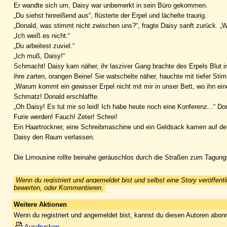
Er wandte sich um, Daisy war unbemerkt in sein Büro gekommen.
„Du siehst hinreißend aus“, flüsterte der Erpel und lächelte traurig.
„Donald, was stimmt nicht zwischen uns?“, fragte Daisy sanft zurück. 
„Ich weiß es nicht.“
„Du arbeitest zuviel.“
„Ich muß, Daisy!“
Schmacht! Daisy kam näher, ihr lasziver Gang brachte des Erpels Blut in 
ihre zarten, orangen Beine! Sie watschelte näher, hauchte mit tiefer Sti
„Warum kommt ein gewisser Erpel nicht mit mir in unser Bett, wo ihn ei
Schmatz! Donald erschlaffte.
„Oh Daisy! Es tut mir so leid! Ich habe heute noch eine Konferenz...“ D
Furie werden! Fauch! Zeter! Schrei!
Ein Haartrockner, eine Schreibmaschine und ein Geldsack kamen auf den
Daisy den Raum verlassen.
Die Limousine rollte beinahe geräuschlos durch die Straßen zum Tagun
Wenn du registriert und angemeldet bist und selbst eine Story veröffentl
bewerten, oder Kommentieren.
Weitere Aktionen
Wenn du registriert und angemeldet bist, kannst du diesen Autoren abonn
Ausdrucken