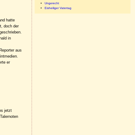
Ungerecht
Eisheiliger Vatertag
and hatte
t, doch der
geschrieben.
nald in
 Reporter aus
intmedien.
rte er
s jetzt
 Talernoten