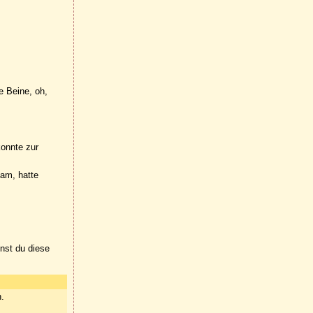
e Beine, oh,
konnte zur
kam, hatte
nnst du diese
n.