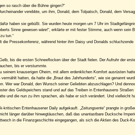
ngen so rasch über die Bühne gingen?“
urcheinander verebbte, um ihm, Donald, dem Tolpatsch, Donald, dem Versag
afür haben sie gebüßt. Sie wurden heute morgen um 7 Uhr im Stadtgefängni
oberts Sinne gewesen wäre!“, erklärte er mit fester Stimme, auch wenn sein 
zu tun.“
elt die Pressekonferenz, während hinter ihm Daisy und Donalds schluchzende
lb, bis die ersten Schneeflocken über der Stadt fielen. Der Aufruhr der ers
rauchen, bis er verstummte.
zu seinem knauserigen Oheim, mit allem erdenklichen Komfort ausrüsten hatte
 vermählt hatten, da hatte die „Braut des Jahrhunderts“, wie sie genannt wur
nden. Wer war Donald, den Wunsch seiner Geliebten abzuschlagen? Und denn
nster des Geldspeichers stand und auf das Treiben in Entenhausens Straßen h
atte und die nun zu ihm sprachen, als habe er sich verändert. Und vielleicht h
k-kritischen Entenhausener Daily aufgekauft. „Zeitungsente“ prangte in große
 nicht länger darüber hinwegtäuschen, daß das unantastbare Ducksche Imper
ttwoch in die Finanzgeschichte eingegangen, als sich die Aktien des Duck-K