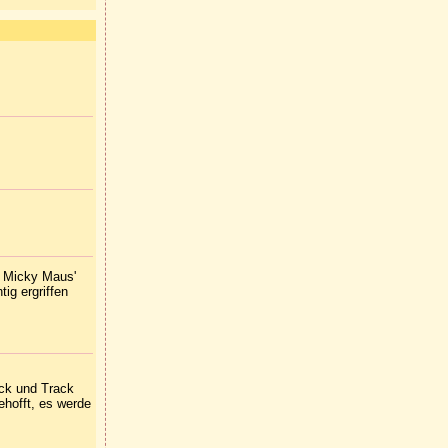
e Micky Maus'
ig ergriffen
ck und Track
ehofft, es werde