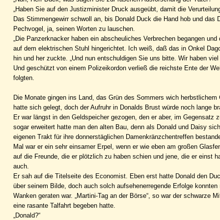
„Haben Sie auf den Justizminister Druck ausgeübt, damit die Verurteilu
Das Stimmengewirr schwoll an, bis Donald Duck die Hand hob und das D
Pechvogel, ja, seinen Worten zu lauschen.
„Die Panzerknacker haben ein abscheuliches Verbrechen begangen und d
auf dem elektrischen Stuhl hingerichtet. Ich weiß, daß das in Onkel Dag
hin und her zuckte. „Und nun entschuldigen Sie uns bitte. Wir haben viel 
Und geschützt von einem Polizeikordon verließ die reichste Ente der W
folgten.
Die Monate gingen ins Land, das Grün des Sommers wich herbstlichem Ge
hatte sich gelegt, doch der Aufruhr in Donalds Brust würde noch lange b
Er war längst in den Geldspeicher gezogen, den er aber, im Gegensatz 
sogar erweitert hatte man den alten Bau, denn als Donald und Daisy sich
eigenen Trakt für ihre donnerstäglichen Damenkränzchentreffen besta
Mal war er ein sehr einsamer Erpel, wenn er wie eben am großen Glasfe
auf die Freunde, die er plötzlich zu haben schien und jene, die er einst h
auch.
Er sah auf die Titelseite des Economist. Eben erst hatte Donald den Duc
über seinem Bilde, doch auch solch aufsehenerregende Erfolge konnten
Wanken geraten war. „Martini-Tag an der Börse“, so war der schwarze Mi
eine rasante Talfahrt begeben hatte.
„Donald?“