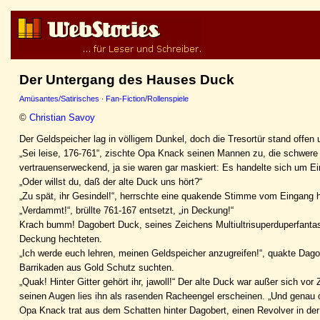
Der Untergang des Hauses Duck
Amüsantes/Satirisches
·
Fan-Fiction/Rollenspiele
©
Christian Savoy
Der Geldspeicher lag in völligem Dunkel, doch die Tresortür stand offen
„Sei leise, 176-761“, zischte Opa Knack seinen Mannen zu, die schwere 
vertrauenserweckend, ja sie waren gar maskiert: Es handelte sich um Ei
„Oder willst du, daß der alte Duck uns hört?“
„Zu spät, ihr Gesindel!“, herrschte eine quakende Stimme vom Eingang h
„Verdammt!“, brüllte 761-167 entsetzt, „in Deckung!“
Krach bumm! Dagobert Duck, seines Zeichens Multiultrisuperduperfantastill
Deckung hechteten.
„Ich werde euch lehren, meinen Geldspeicher anzugreifen!“, quakte Dago
Barrikaden aus Gold Schutz suchten.
„Quak! Hinter Gitter gehört ihr, jawoll!“ Der alte Duck war außer sich v
seinen Augen lies ihn als rasenden Racheengel erscheinen. „Und genau d
Opa Knack trat aus dem Schatten hinter Dagobert, einen Revolver in der 