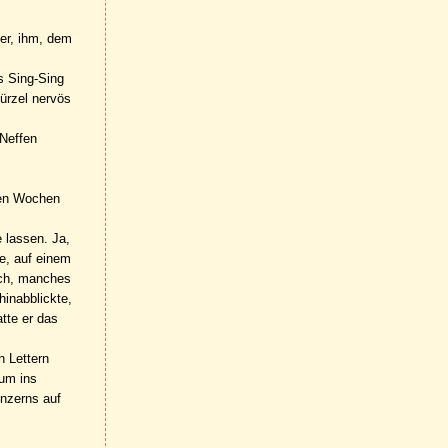
er, ihm, dem
s Sing-Sing
Bürzel nervös
 Neffen
ten Wochen
 lassen. Ja,
de, auf einem
och, manches
inabblickte,
atte er das
n Lettern
ium ins
onzerns auf