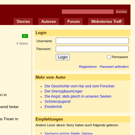
Stories
Autoren
Forum
Webstories Treff
Login
47
Username:
4 Seiten
Passwort:
Permanent
Registrieren
·
Passwort anfordern
Mehr vom Autor
Die Geschichte vom Hai und vom Forscher
Der Grenzg&auml;nger
n in
Die Angst, stets gleich in unseren Seelen
Schmerzjugend
ernd hinter
Esoderrick
as Feuer in
Empfehlungen
Andere Leser dieser Story haben auch folgende gelesen:
Sachsens schöne Städte: Zwickau