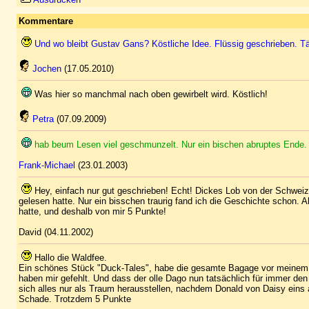
Kommentare
Und wo bleibt Gustav Gans? Köstliche Idee. Flüssig geschrieben. Tät
Jochen
(17.05.2010)
Was hier so manchmal nach oben gewirbelt wird. Köstlich!
Petra
(07.09.2009)
hab beum Lesen viel geschmunzelt. Nur ein bischen abruptes Ende. Na
Frank-Michael
(23.01.2003)
Hey, einfach nur gut geschrieben! Echt! Dickes Lob von der Schweiz!
gelesen hatte. Nur ein bisschen traurig fand ich die Geschichte schon. Abe
hatte, und deshalb von mir 5 Punkte!
David (04.11.2002)
Hallo die Waldfee.
Ein schönes Stück "Duck-Tales", habe die gesamte Bagage vor meinem 
haben mir gefehlt. Und dass der olle Dago nun tatsächlich für immer de
sich alles nur als Traum herausstellen, nachdem Donald von Daisy eins a
Schade. Trotzdem 5 Punkte