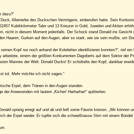
e dazu?“
ld Duck, Alleinerbe des Duckschen Vermögens, einberufen hatte. Sein Kontost
62457 Kubikkilometer Taler und 13 Kreuzer in Gold, Juwelen und Aktien erhöh
, nicht in diesem Moment jedenfalls. Der Schock stand Donald ins Gesicht 
 den Haaren, Gurken auf den Augen, aber so stark, wie sie sein mußte, um Do
einen Kopf nur noch anhand der Koteletten identifizieren konnten?“, rief ein
y arbeitete, einem der größten Konkurrenten Dagoberts auf dem Sektor der Pr
chsten Mannes der Welt: Donald Ducks! Er schüttelte den Kopf, dankbar erwide
st tot. Mehr möchte ich nicht sagen.“
lerische Erpel, dem Tränen in den Augen standen.
ge der Anwesenden mit lautem „Kicher! Harharhar!“ quittierten.
Donald sprang erregt auf und ab und ließ seine Fäuste kreisen. „Wir können un
sich der Erpel wieder. Er tupfte sich die schweißnasse Stirn mit einem Bündel
ium.