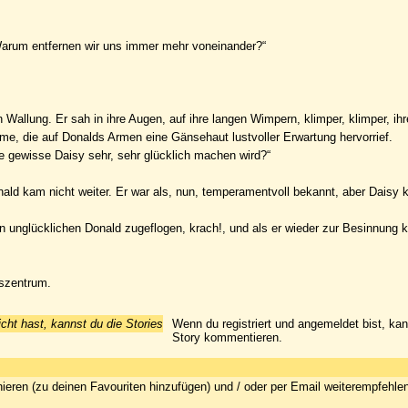
„Warum entfernen wir uns immer mehr voneinander?“
Wallung. Er sah in ihre Augen, auf ihre langen Wimpern, klimper, klimper, ihr
mme, die auf Donalds Armen eine Gänsehaut lustvoller Erwartung hervorrief.
ne gewisse Daisy sehr, sehr glücklich machen wird?“
onald kam nicht weiter. Er war als, nun, temperamentvoll bekannt, aber Daisy 
 unglücklichen Donald zugeflogen, krach!, und als er wieder zur Besinnung 
gszentrum.
icht hast, kannst du die Stories
Wenn du registriert und angemeldet bist, ka
Story kommentieren.
ieren (zu deinen Favouriten hinzufügen) und / oder per Email weiterempfehle