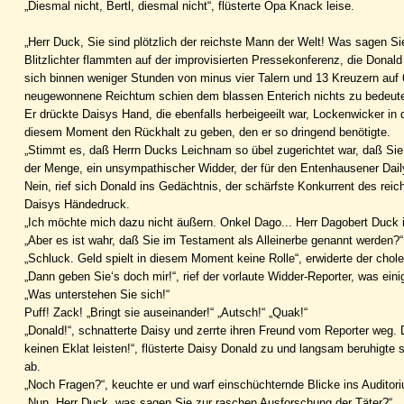
„Diesmal nicht, Bertl, diesmal nicht“, flüsterte Opa Knack leise.
„Herr Duck, Sie sind plötzlich der reichste Mann der Welt! Was sagen Si
Blitzlichter flammten auf der improvisierten Pressekonferenz, die Dona
sich binnen weniger Stunden von minus vier Talern und 13 Kreuzern auf 
neugewonnene Reichtum schien dem blassen Enterich nichts zu bedeuten
Er drückte Daisys Hand, die ebenfalls herbeigeeilt war, Lockenwicker in
diesem Moment den Rückhalt zu geben, den er so dringend benötigte.
„Stimmt es, daß Herrn Ducks Leichnam so übel zugerichtet war, daß Sie s
der Menge, ein unsympathischer Widder, der für den Entenhausener Dail
Nein, rief sich Donald ins Gedächtnis, der schärfste Konkurrent des rei
Daisys Händedruck.
„Ich möchte mich dazu nicht äußern. Onkel Dago... Herr Dagobert Duck i
„Aber es ist wahr, daß Sie im Testament als Alleinerbe genannt werden?“
„Schluck. Geld spielt in diesem Moment keine Rolle“, erwiderte der cho
„Dann geben Sie‘s doch mir!“, rief der vorlaute Widder-Reporter, was eini
„Was unterstehen Sie sich!“
Puff! Zack! „Bringt sie auseinander!“ „Autsch!“ „Quak!“
„Donald!“, schnatterte Daisy und zerrte ihren Freund vom Reporter weg. 
keinen Eklat leisten!“, flüsterte Daisy Donald zu und langsam beruhigte 
ab.
„Noch Fragen?“, keuchte er und warf einschüchternde Blicke ins Auditor
„Nun, Herr Duck, was sagen Sie zur raschen Ausforschung der Täter?“