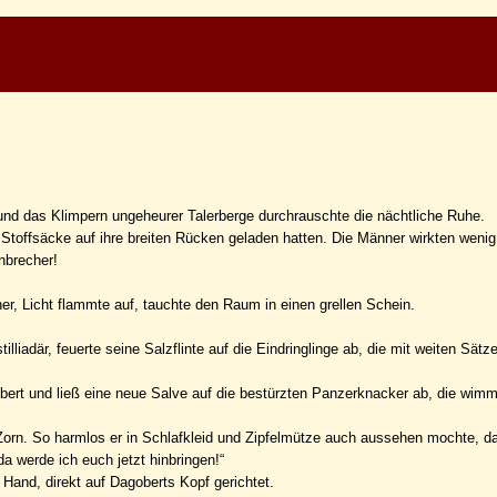
 und das Klimpern ungeheurer Talerberge durchrauschte die nächtliche Ruhe.
Stoffsäcke auf ihre breiten Rücken geladen hatten. Die Männer wirkten wenig
nbrecher!
er, Licht flammte auf, tauchte den Raum in einen grellen Schein.
iadär, feuerte seine Salzflinte auf die Eindringlinge ab, die mit weiten Sätze
bert und ließ eine neue Salve auf die bestürzten Panzerknacker ab, die wimm
or Zorn. So harmlos er in Schlafkleid und Zipfelmütze auch aussehen mochte, d
a werde ich euch jetzt hinbringen!“
Hand, direkt auf Dagoberts Kopf gerichtet.