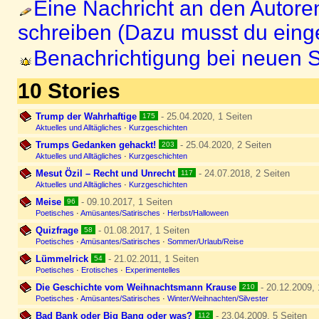
Eine Nachricht an den Autore
schreiben (Dazu musst du einge
Benachrichtigung bei neuen S
10 Stories
Trump der Wahrhaftige
- 25.04.2020, 1 Seiten
175
Aktuelles und Alltägliches
·
Kurzgeschichten
Trumps Gedanken gehackt!
- 25.04.2020, 2 Seiten
203
Aktuelles und Alltägliches
·
Kurzgeschichten
Mesut Özil – Recht und Unrecht
- 24.07.2018, 2 Seiten
117
Aktuelles und Alltägliches
·
Kurzgeschichten
Meise
- 09.10.2017, 1 Seiten
96
Poetisches
·
Amüsantes/Satirisches
·
Herbst/Halloween
Quizfrage
- 01.08.2017, 1 Seiten
58
Poetisches
·
Amüsantes/Satirisches
·
Sommer/Urlaub/Reise
Lümmelrick
- 21.02.2011, 1 Seiten
54
Poetisches
·
Erotisches
·
Experimentelles
Die Geschichte vom Weihnachtsmann Krause
- 20.12.2009, 
210
Poetisches
·
Amüsantes/Satirisches
·
Winter/Weihnachten/Silvester
Bad Bank oder Big Bang oder was?
- 23.04.2009, 5 Seiten
112