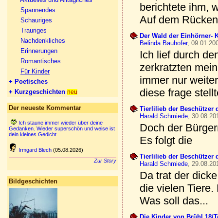
berichtete ihm,
Spannendes
Auf dem Rücken 
Schauriges
Trauriges
Der Wald der Einhörner- K
Nachdenkliches
Belinda Bauhofer
, 09.01.20
Erinnerungen
Ich lief durch d
Romantisches
zerkratzten mein 
Für Kinder
immer nur weiter
+ Poetisches
diese frage stell
+ Kurzgeschichten
neu
Der neueste Kommentar
Tierlilieb der Beschützer d
Harald Schmiede
, 30.08.20
Ich staune immer wieder über deine
Doch der Bürgerm
Gedanken. Wieder superschön und weise ist
dein kleines Gedicht.
Es folgt die
Irmgard Blech
(05.08.2026)
Tierlilieb der Beschützer d
Zur Story
Harald Schmiede
, 29.08.20
Da trat der dick
Bildgeschichten
die vielen Tiere
Was soll das...
Die Kinder von Brühl 18/