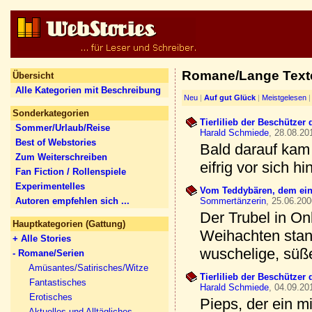
Romane/Lange Texte
Übersicht
Alle Kategorien mit Beschreibung
Neu
|
Auf gut Glück
|
Meistgelesen
Sonderkategorien
Tierlilieb der Beschützer d
Sommer/Urlaub/Reise
Harald Schmiede
, 28.08.20
Best of Webstories
Bald darauf kam 
Zum Weiterschreiben
eifrig vor sich hi
Fan Fiction / Rollenspiele
Experimentelles
Vom Teddybären, dem ein B
Autoren empfehlen sich ...
Sommertänzerin
, 25.06.200
Der Trubel in O
Hauptkategorien (Gattung)
Weihachten stand
+ Alle Stories
wuschelige, süß
- Romane/Serien
Amüsantes/Satirisches/Witze
Tierlilieb der Beschützer 
Fantastisches
Harald Schmiede
, 04.09.20
Erotisches
Pieps, der ein mi
Aktuelles und Alltägliches