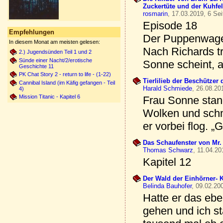
Zuckertüte und der Kuhfe
rosmarin
, 17.03.2019, 6 Sei
Episode 18
Empfehlungen
Der Puppenwagen
In diesem Monat am meisten gelesen:
Nach Richards tr
2.) Jugendsünden Teil 1 und 2
Sünde einer Nacht/2/erotische
Sonne scheint, a
Geschichte 11
PK Chat Story 2 - return to life - (1-22)
Tierlilieb der Beschützer d
Cannibal Island (im Käfig gefangen - Teil
Harald Schmiede
, 26.08.20
4)
Mission Titanic - Kapitel 6
Frau Sonne stan
Wolken und schmu
er vorbei flog. „
Das Schaufenster von Mr. 
Thomas Schwarz
, 11.04.20
Kapitel 12
Der Wald der Einhörner- K
Belinda Bauhofer
, 09.02.20
Hatte er das ebe
gehen und ich st