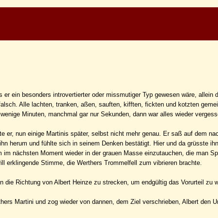
s er ein besonders introvertierter oder missmutiger Typ gewesen wäre, allein d
sch. Alle lachten, tranken, aßen, sauften, kifften, fickten und kotzten geme
nur wenige Minuten, manchmal gar nur Sekunden, dann war alles wieder vergess
er, nun einige Martinis später, selbst nicht mehr genau. Er saß auf dem na
n herum und fühlte sich in seinem Denken bestätigt. Hier und da grüsste ihn
m im nächsten Moment wieder in der grauen Masse einzutauchen, die man Sp
ill erklingende Stimme, die Werthers Trommelfell zum vibrieren brachte.
il in die Richtung von Albert Heinze zu strecken, um endgültig das Vorurteil zu 
rthers Martini und zog wieder von dannen, dem Ziel verschrieben, Albert den U