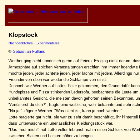
Klopstock
Nachdenkliches
·
Experimentelles
©
Sebastian Fulland
Werther ging nicht sonderlich gerne auf Feiern. Es ging nicht darum, das
Atmosphäre auf solchen Veranstaltungen erschien ihm immer irgendwie fal
mochte jeden, jeder achtete jeden, jeder lachte mit jedem. Allerdings 
Freundin von eben war wieder die Schlampe von einst.
Dennoch war Werther auf Lottes Feier gekommen, den Grund dafür kannte 
Hundepisse und Pizza stinkenden Ledersofa, beobachtete die Leute um ih
unbekanntes Gesicht, die meisten davon gehörten seinen Bekannten, u
"Amüsierst du dich?", fragte eine weibliche, wohl bekannte und sehr schr
"Na ja." zögerte Werther. "Was nicht ist, kann ja noch werden."
Lotte reagierte gar nicht, sie war zu sehr damit beschäftigt, ihr Hinterte
dass Unterwäsche ein unerlässliches Kleidungsstück war.
"Das freut mich!" rief Lotte voller Inbrunst, nahm einen Schluck von We
zwischen Blasen und Lecken näher zu bringen.