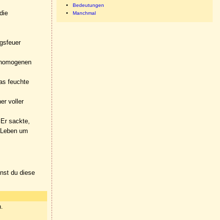
Bedeutungen
die
Manchmal
ngsfeuer
n homogenen
as feuchte
r voller
 Er sackte,
e Leben um
nnst du diese
n.