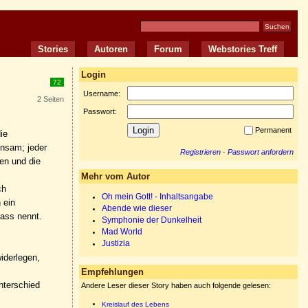
Stories
Autoren
Forum
Webstories Treff
Login
72
Username:
2 Seiten
Passwort:
Permanent
ie
insam; jeder
Registrieren
·
Passwort anfordern
en und die
Mehr vom Autor
ch
Oh mein Gott! - Inhaltsangabe
 ein
Abende wie dieser
ass nennt.
Symphonie der Dunkelheit
Mad World
Justizia
widerlegen,
Empfehlungen
nterschied
Andere Leser dieser Story haben auch folgende gelesen:
Kreislauf des Lebens