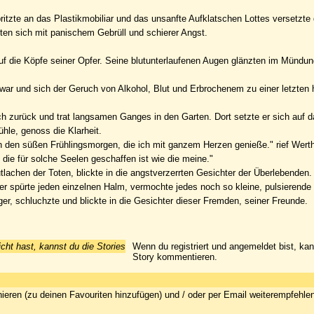
ritzte an das Plastikmobiliar und das unsanfte Aufklatschen Lottes versetzte 
ten sich mit panischem Gebrüll und schierer Angst.
auf die Köpfe seiner Opfer. Seine blutunterlaufenen Augen glänzten im Mündu
t war und sich der Geruch von Alkohol, Blut und Erbrochenem zu einer letzte
 zurück und trat langsamen Ganges in den Garten. Dort setzte er sich auf d
hle, genoss die Klarheit.
 den süßen Frühlingsmorgen, die ich mit ganzem Herzen genieße." rief Werthe
die für solche Seelen geschaffen ist wie die meine."
lutlachen der Toten, blickte in die angstverzerrten Gesichter der Überlebenden.
; er spürte jeden einzelnen Halm, vermochte jedes noch so kleine, pulsierend
er, schluchzte und blickte in die Gesichter dieser Fremden, seiner Freunde.
icht hast, kannst du die Stories
Wenn du registriert und angemeldet bist, ka
Story kommentieren.
ieren (zu deinen Favouriten hinzufügen) und / oder per Email weiterempfehle