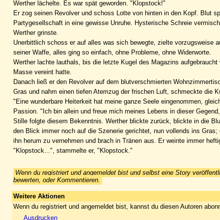
Werther lächelte. Es war spät geworden. "Klopstock!"
Er zog seinen Revolver und schoss Lotte von hinten in den Kopf. Blut sp
Partygesellschaft in eine gewisse Unruhe. Hysterische Schreie vermisch
Werther grinste.
Unerbittlich schoss er auf alles was sich bewegte, zielte vorzugsweise 
seiner Waffe, alles ging so einfach, ohne Probleme, ohne Widerworte.
Werther lachte lauthals, bis die letzte Kugel des Magazins aufgebrauch
Masse vereint hatte.
Danach ließ er den Revolver auf dem blutverschmierten Wohnzimmertisch
Gras und nahm einen tiefen Atemzug der frischen Luft, schmeckte die Kü
"Eine wunderbare Heiterkeit hat meine ganze Seele eingenommen, gleich
Passion. "Ich bin allein und freue mich meines Lebens in dieser Gegend, 
Stille folgte diesem Bekenntnis. Werther blickte zurück, blickte in die B
den Blick immer noch auf die Szenerie gerichtet, nun vollends ins Gras
ihn herum zu vernehmen und brach in Tränen aus. Er weinte immer heftig
"Klopstock...", stammelte er, "Klopstock."
Wenn du registriert und angemeldet bist und selbst eine Story veröffentl
bewerten, oder Kommentieren.
Weitere Aktionen
Wenn du registriert und angemeldet bist, kannst du diesen Autoren abonn
Ausdrucken