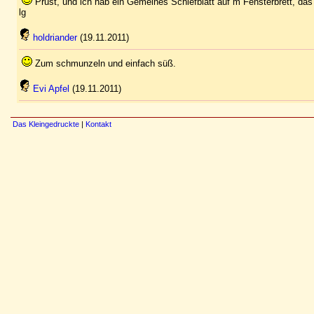
Prust, und ich hab ein Gemeines Schiefblatt auf m Fensterbrett, das 
lg
holdriander
(19.11.2011)
Zum schmunzeln und einfach süß.
Evi Apfel
(19.11.2011)
Das Kleingedruckte
|
Kontakt