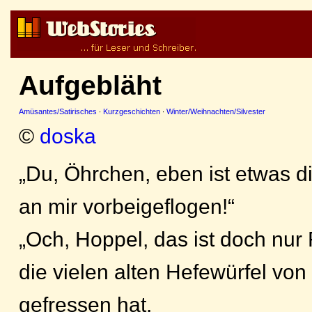
Aufgebläht
Amüsantes/Satirisches
·
Kurzgeschichten
·
Winter/Weihnachten/Silvester
©
doska
„Du, Öhrchen, eben ist etwas d
an mir vorbeigeflogen!“
„Och, Hoppel, das ist doch nur 
die vielen alten Hefewürfel vo
gefressen hat.