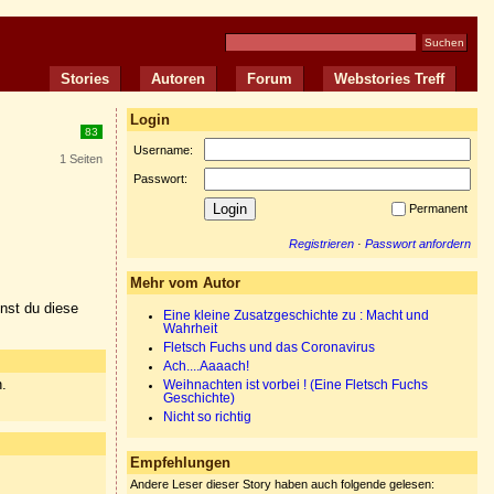
Stories
Autoren
Forum
Webstories Treff
Login
83
Username:
1 Seiten
Passwort:
Permanent
Registrieren
·
Passwort anfordern
Mehr vom Autor
nnst du diese
Eine kleine Zusatzgeschichte zu : Macht und
Wahrheit
Fletsch Fuchs und das Coronavirus
Ach....Aaaach!
n.
Weihnachten ist vorbei ! (Eine Fletsch Fuchs
Geschichte)
Nicht so richtig
Empfehlungen
Andere Leser dieser Story haben auch folgende gelesen: