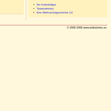
Der Kulturkollaps
Tastaturkreatur
Eine Weihnachtsgeschichte 1/2
© 2000-2006 www.webstories.eu