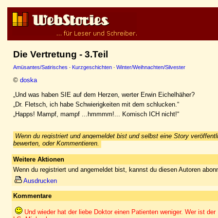
Die Vertretung - 3.Teil
Amüsantes/Satirisches
·
Kurzgeschichten
·
Winter/Weihnachten/Silvester
©
doska
„Und was haben SIE auf dem Herzen, werter Erwin Eichelhäher?
„Dr. Fletsch, ich habe Schwierigkeiten mit dem schlucken.“
„Happs! Mampf, mampf ...hmmmm!... Komisch ICH nicht!“
Wenn du registriert und angemeldet bist und selbst eine Story veröffentl
bewerten, oder Kommentieren.
Weitere Aktionen
Wenn du registriert und angemeldet bist, kannst du diesen Autoren abonn
Ausdrucken
Kommentare
Und wieder hat der liebe Doktor einen Patienten weniger. Wer ist de