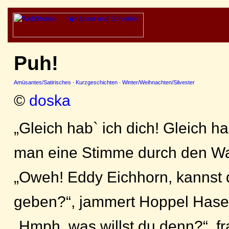
Puh!
Amüsantes/Satirisches
·
Kurzgeschichten
·
Winter/Weihnachten/Silvester
©
doska
„Gleich hab` ich dich! Gleich hab
man eine Stimme durch den Wa
„Oweh! Eddy Eichhorn, kannst 
geben?“, jammert Hoppel Hase
„Hmph, was willst du denn?“, fr