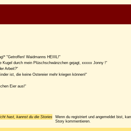
ng!* "Getroffen! Waidmanns HEIIIL!"
e Kugel durch mein Plüschschwänzchen gejagt, xxxxx Jonny !“
er Arbeit?“
inder ist, die keine Ostereier mehr kriegen können!“
ichen Eier aus!“
icht hast, kannst du die Stories
Wenn du registriert und angemeldet bist, ka
Story kommentieren.