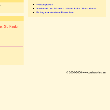
n.
Wolken polken
Verr&uuml;ckte Pflanzen: Mauerpfeffer / Fette Henne
Es begann mit einem Damenbart
e. Die Kinder
© 2000-2006 www.webstories.eu