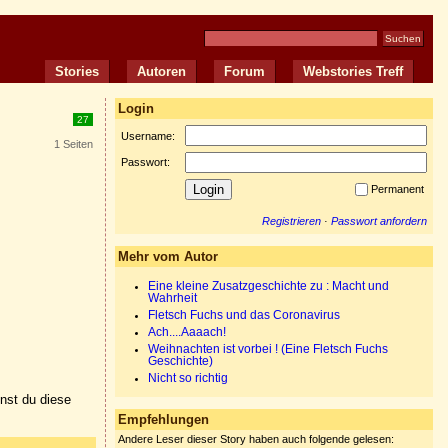
Stories
Autoren
Forum
Webstories Treff
Login
27
Username:
1 Seiten
Passwort:
Permanent
Registrieren
·
Passwort anfordern
Mehr vom Autor
Eine kleine Zusatzgeschichte zu : Macht und
Wahrheit
Fletsch Fuchs und das Coronavirus
Ach....Aaaach!
Weihnachten ist vorbei ! (Eine Fletsch Fuchs
Geschichte)
Nicht so richtig
nnst du diese
Empfehlungen
Andere Leser dieser Story haben auch folgende gelesen: