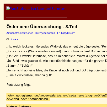
Österliche Überraschung - 3.Teil
Amüsantes/Satirisches
·
Kurzgeschichten
·
Frühling/Ostern
©
doska
„Ha, welch leckeres hüpfendes Wildbret, das erfreut die Jägerseele. *Pe
„Xxxxxx xxxxx (Worte wurden zensiert) mein Schwänzchen! Du hast ein
„Oh Gott, Oswald Osterhase, das tut mir aber leid. Warst du gerade bei d
„Ja, Blödi, was glaubst du wie xxxxxßschlecht das jetzt für die ganzen K
„Stimmt!“ *Schäm*
„Jonny, ich hab` eine Idee, die Kiepe ist noch voll und DU trägst die restl
„Eine Xxxxxßideee, aber na gut!“
Fortsetzung folgt:
Wenn du registriert und angemeldet bist und selbst eine Story veröffentl
bewerten, oder Kommentieren.
Weitere Aktionen