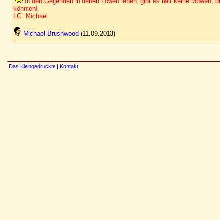
In den Gegenden in denen Löwen leben, gibt es halt keine Möwen, 
könnten!
LG. Michael
Michael Brushwood
(11.09.2013)
Das Kleingedruckte
|
Kontakt