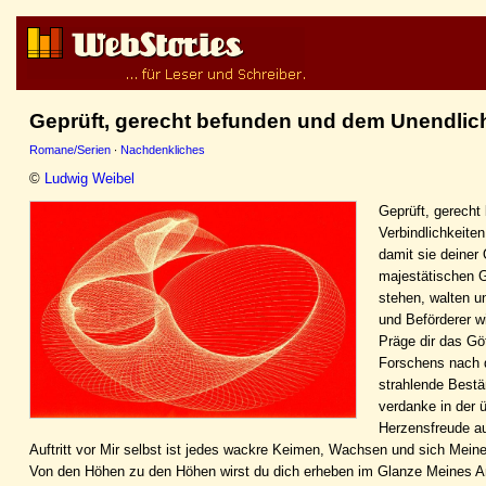
Geprüft, gerecht befunden und dem Unendli
Romane/Serien
·
Nachdenkliches
©
Ludwig Weibel
Geprüft, gerecht
Verbindlichkeite
damit sie deiner
majestätischen Ge
stehen, walten u
und Beförderer w
Präge dir das Gö
Forschens nach d
strahlende Bestä
verdanke in der 
Herzensfreude au
Auftritt vor Mir selbst ist jedes wackre Keimen, Wachsen und sich Mein
Von den Höhen zu den Höhen wirst du dich erheben im Glanze Meines Anges