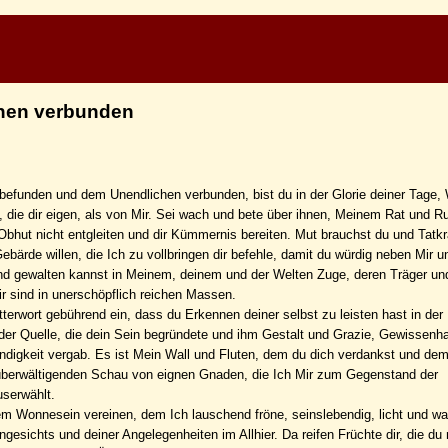
chen verbunden
 befunden und dem Unendlichen verbunden, bist du in der Glorie deiner Tage,
n, die dir eigen, als von Mir. Sei wach und bete über ihnen, Meinem Rat und 
 Obhut nicht entgleiten und dir Kümmernis bereiten. Mut brauchst du und Tatkr
bärde willen, die Ich zu vollbringen dir befehle, damit du würdig neben Mir un
nd gewalten kannst in Meinem, deinem und der Welten Zuge, deren Träger u
ir sind in unerschöpflich reichen Massen.
tterwort gebührend ein, dass du Erkennen deiner selbst zu leisten hast in der
er Quelle, die dein Sein begründete und ihm Gestalt und Grazie, Gewissenhaf
ndigkeit vergab. Es ist Mein Wall und Fluten, dem du dich verdankst und de
überwältigenden Schau von eignen Gnaden, die Ich Mir zum Gegenstand der
serwählt.
em Wonnesein vereinen, dem Ich lauschend fröne, seinslebendig, licht und wa
ichts und deiner Angelegenheiten im Allhier. Da reifen Früchte dir, die du n