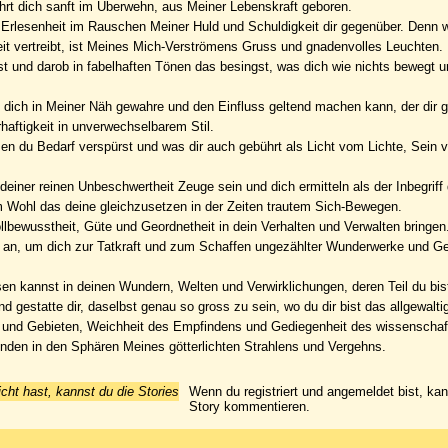
ührt dich sanft im Überwehn, aus Meiner Lebenskraft geboren.
 Erlesenheit im Rauschen Meiner Huld und Schuldigkeit dir gegenüber. Denn w
eit vertreibt, ist Meines Mich-Verströmens Gruss und gnadenvolles Leuchten.
nerst und darob in fabelhaften Tönen das besingst, was dich wie nichts bewegt 
h dich in Meiner Näh gewahre und den Einfluss geltend machen kann, der dir g
aftigkeit in unverwechselbarem Stil.
en du Bedarf verspürst und was dir auch gebührt als Licht vom Lichte, Sein
t deiner reinen Unbeschwertheit Zeuge sein und dich ermitteln als der Inbegrif
em Wohl das deine gleichzusetzen in der Zeiten trautem Sich-Bewegen.
lbewusstheit, Güte und Geordnetheit in dein Verhalten und Verwalten bringen
mut an, um dich zur Tatkraft und zum Schaffen ungezählter Wunderwerke und 
assen kannst in deinen Wundern, Welten und Verwirklichungen, deren Teil du bis
 gestatte dir, daselbst genau so gross zu sein, wo du dir bist das allgewalti
g und Gebieten, Weichheit des Empfindens und Gediegenheit des wissenschaf
inden in den Sphären Meines götterlichten Strahlens und Vergehns.
icht hast, kannst du die Stories
Wenn du registriert und angemeldet bist, ka
Story kommentieren.