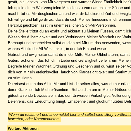
gesät, als liebevoll von Mir vergeben und warmer Winde Zärtlichkeit ber
Ich spiele dir im Wortverspielen Melodien zu von namenloser Süsse und
macht, tut es Mir desgleichen an und was dir fabulierend Zeit und Ewigk
Ich willige und billige dir zu, dass du dich Meines Inneseins in dir erin
Herzblut jauchzen lässt im unermesslichen Sich-Mir-Versöhnen.
Deine Stelle trittst du an exakt und akkurat zu Meinen Füssen, damit Ic
Wesen der Allherrlichkeit und des Verkündens Meiner Wahrheit und Wahrh
Barhaupt und bescheiden sollst du dich bei Mir um das verwenden, wess
wahres Abbild der All-Wirklichkeit, in der Ich Bin und wese.
Getrost und ewig heiter darfst du in der Mitte Meiner Obhut stehn, darfs
Guten, Schönen, das Ich dir in Liebe und Gefälligkeit verleih, um Mein
Begreife Meiner Wachheit Ordnung und Geschehn und du wirst selber Vol
dich von Mir ein ereignisvoller Hauch von Klargesichtigkeit und Stark
zu stimulieren.
Du reisest durch das All in Mir und bist dir selber alles, was du nur erf
deren Ganzheit Ich Mich präsentiere. Schau dich um in Meiner Grösse und
gütestrahlende Bewusstsein, das den Universen Vorlauf gibt, Vollendun
Belehrens, das Erleuchtung bringt, Erhabenheit und glückumflutetes Bef
Wenn du registriert und angemeldet bist und selbst eine Story veröffentl
bewerten, oder Kommentieren.
Weitere Aktionen