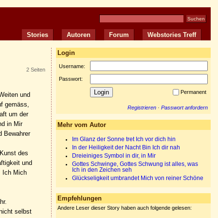
Stories
Autoren
Forum
Webstories Treff
Login
Username:
2 Seiten
Passwort:
Permanent
 Weiten und
Ruf gemäss,
Registrieren
·
Passwort anfordern
aft um der
d in Mir
Mehr vom Autor
nd Bewahrer
Im Glanz der Sonne tret Ich vor dich hin
In der Heiligkeit der Nacht Bin Ich dir nah
 Kunst des
Dreieiniges Symbol in dir, in Mir
tigkeit und
Gottes Schwinge, Gottes Schwung ist alles, was
Ich in den Zeichen seh
m Ich Mich
Glückseligkeit umbrandet Mich von reiner Schöne
Empfehlungen
hr.
Andere Leser dieser Story haben auch folgende gelesen:
icht selbst