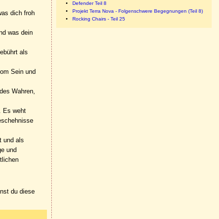
Defender Teil 8
Projekt Terra Nova - Folgenschwere Begegnungen (Teil 8)
as dich froh
Rocking Chairs - Teil 25
und was dein
ebührt als
 vom Sein und
f des Wahren,
. Es weht
Geschehnisse
t und als
ge und
tlichen
nnst du diese