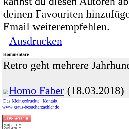
kannst du diesen Autoren ab
deinen Favouriten hinzufüge
Email weiterempfehlen.
Ausdrucken
Kommentare
Retro geht mehrere Jahrhund
Homo Faber
(18.03.2018)
Das Kleingedruckte
|
Kontakt
www.gratis-besucherzaehler.de