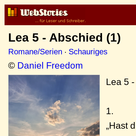
Lea 5 - Abschied (1)
Romane/Serien
·
Schauriges
©
Daniel Freedom
Lea 5 -
1.
„Hast 