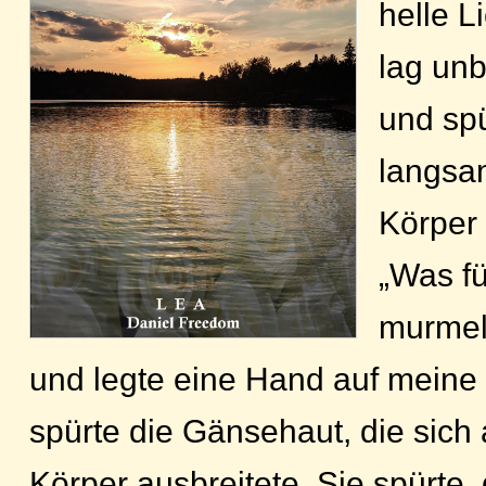
helle L
lag unb
und spü
langsa
Körper 
„Was fü
murmel
und legte eine Hand auf meine 
spürte die Gänsehaut, die sich
Körper ausbreitete. Sie spürte,