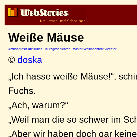
Weiße Mäuse
Amüsantes/Satirisches
·
Kurzgeschichten
·
Winter/Weihnachten/Silvester
©
doska
„Ich hasse weiße Mäuse!“, schi
Fuchs.
„Ach, warum?“
„Weil man die so schwer im Sc
„Aber wir haben doch gar kein